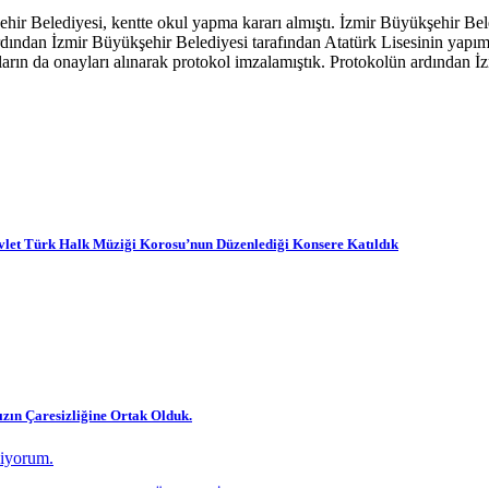
hir Belediyesi, kentte okul yapma kararı almıştı. İzmir Büyükşehir Bele
ından İzmir Büyükşehir Belediyesi tarafından Atatürk Lisesinin yapımı i
ın da onayları alınarak protokol imzalamıştık. Protokolün ardından İzm
let Türk Halk Müziği Korosu’nun Düzenlediği Konsere Katıldık
zın Çaresizliğine Ortak Olduk.
diyorum.