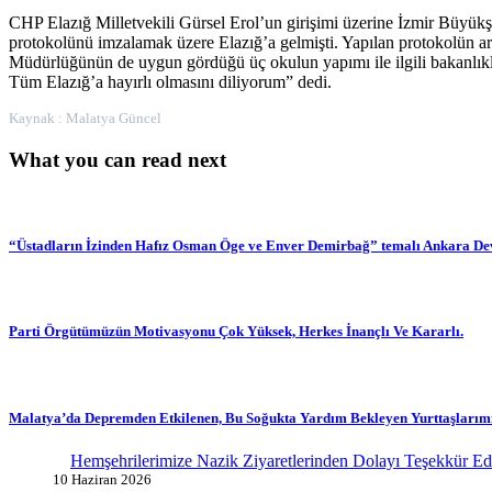
CHP Elazığ Milletvekili Gürsel Erol’un girişimi üzerine İzmir Büyükşe
protokolünü imzalamak üzere Elazığ’a gelmişti. Yapılan protokolün ard
Müdürlüğünün de uygun gördüğü üç okulun yapımı ile ilgili bakanlıklar
Tüm Elazığ’a hayırlı olmasını diliyorum” dedi.
Kaynak : Malatya Güncel
What you can read next
“Üstadların İzinden Hafız Osman Öge ve Enver Demirbağ” temalı Ankara Dev
Parti Örgütümüzün Motivasyonu Çok Yüksek, Herkes İnançlı Ve Kararlı.
Malatya’da Depremden Etkilenen, Bu Soğukta Yardım Bekleyen Yurttaşlarımı
Hemşehrilerimize Nazik Ziyaretlerinden Dolayı Teşekkür E
10 Haziran 2026