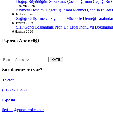
Doğup Büyüdüğüm Sokaklara, Çocukluğumun Geçtiği Bu G
10 Haziran 2026
Kıymetli Dostum, Değerli İş İnsanı Mehmet Çetin’in Evladı
6 Haziran 2026
Sağlığı Geliştirme ve Sigara ile Mücadele Derneği Tarafın
6 Haziran 2026
SHP Genel Başkanımız Prof. Dr. Erdal İnönü’yü Doğumunun
6 Haziran 2026
E-posta Aboneliği
gurselerol.com.tr üzerinden tüm gelişmeler hakkında bilgi almak için e
KATIL
Sorularınız mı var?
Telefon
(312) 420 5480
E-posta
iletisim@gurselerol.com.tr