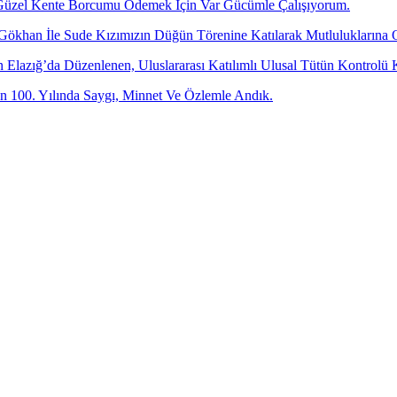
üzel Kente Borcumu Ödemek İçin Var Gücümle Çalışıyorum.
 Gökhan İle Sude Kızımızın Düğün Törenine Katılarak Mutluluklarına 
dan Elazığ’da Düzenlenen, Uluslararası Katılımlı Ulusal Tütün Kontr
 100. Yılında Saygı, Minnet Ve Özlemle Andık.
-posta adresinizi bizimle paylaşın.