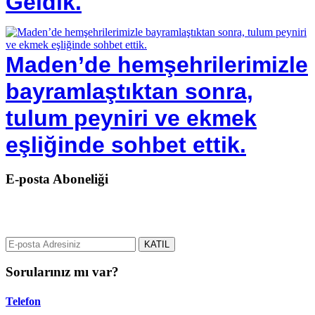
Geldik.
Maden’de hemşehrilerimizle
bayramlaştıktan sonra,
tulum peyniri ve ekmek
eşliğinde sohbet ettik.
E-posta Aboneliği
gurselerol.com.tr üzerinden tüm gelişmeler hakkında bilgi almak için
e-posta adresinizi bizimle paylaşın.
KATIL
Sorularınız mı var?
Telefon