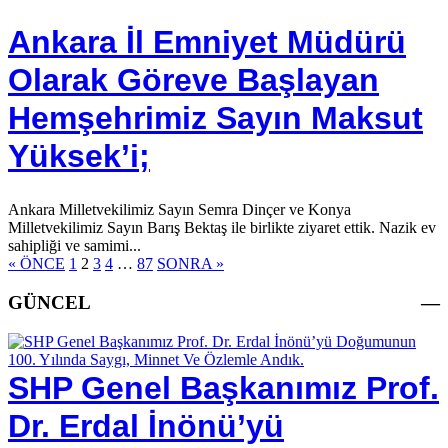
Ankara İl Emniyet Müdürü
Olarak Göreve Başlayan
Hemşehrimiz Sayın Maksut
Yüksek’i;
Ankara Milletvekilimiz Sayın Semra Dinçer ve Konya
Milletvekilimiz Sayın Barış Bektaş ile birlikte ziyaret ettik. Nazik ev
sahipliği ve samimi...
« ÖNCE
1
2
3
4
…
87
SONRA »
GÜNCEL
—
SHP Genel Başkanımız Prof.
Dr. Erdal İnönü’yü