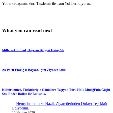
Yol arkadaşımız Sırrı Taşdemir ile Tam Yol İleri diyoruz.
What you can read next
Milletvekili Erol, Deprem Bölgesi Hatay’da
Ak Parti Elazığ İl Başkanlığını Ziyaret Ettik.
Kültürümüzü, Türküleriyle Gönüllere Taşıyan Türk Halk Müziği’nin Güçlü
Sesi Ender Balkır İle Buluştuk.
Hemşehrilerimize Nazik Ziyaretlerinden Dolayı Teşekkür
Ediyorum.
10 Haziran 2026