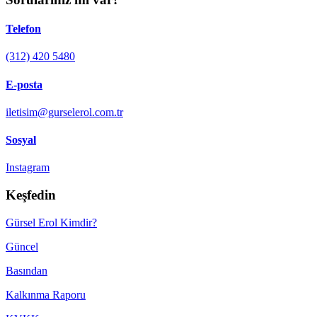
Telefon
(312) 420 5480
E-posta
iletisim@gurselerol.com.tr
Sosyal
Instagram
Keşfedin
Gürsel Erol Kimdir?
Güncel
Basından
Kalkınma Raporu