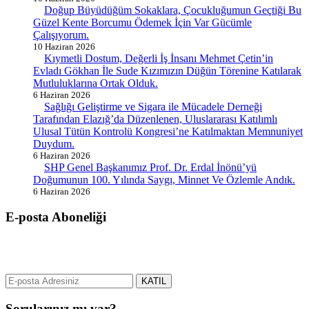
Doğup Büyüdüğüm Sokaklara, Çocukluğumun Geçtiği Bu
Güzel Kente Borcumu Ödemek İçin Var Gücümle
Çalışıyorum.
10 Haziran 2026
Kıymetli Dostum, Değerli İş İnsanı Mehmet Çetin’in
Evladı Gökhan İle Sude Kızımızın Düğün Törenine Katılarak
Mutluluklarına Ortak Olduk.
6 Haziran 2026
Sağlığı Geliştirme ve Sigara ile Mücadele Derneği
Tarafından Elazığ’da Düzenlenen, Uluslararası Katılımlı
Ulusal Tütün Kontrolü Kongresi’ne Katılmaktan Memnuniyet
Duydum.
6 Haziran 2026
SHP Genel Başkanımız Prof. Dr. Erdal İnönü’yü
Doğumunun 100. Yılında Saygı, Minnet Ve Özlemle Andık.
6 Haziran 2026
E-posta Aboneliği
gurselerol.com.tr üzerinden tüm gelişmeler hakkında bilgi almak için
e-posta adresinizi bizimle paylaşın.
KATIL
Sorularınız mı var?