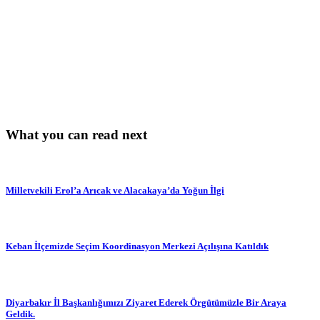
What you can read next
Milletvekili Erol’a Arıcak ve Alacakaya’da Yoğun İlgi
Keban İlçemizde Seçim Koordinasyon Merkezi Açılışına Katıldık
Diyarbakır İl Başkanlığımızı Ziyaret Ederek Örgütümüzle Bir Araya
Geldik.