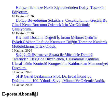
Hemşehrilerimize Nazik Ziyaretlerinden Dolayı Teşekkür
Ediyorum.
10 Haziran 2026
Doğup Büyüdüğüm Sokaklara, Çocukluğumun Geçtiği Bu
Güzel Kente Borcumu Ödemek İçin Var Gücümle
Çalışıyorum.
10 Haziran 2026
Kıymetli Dostum, Değerli İş İnsanı Mehmet Çetin’in
Evladı Gökhan İle Sude Kızımızın Düğün Törenine Katılarak
Mutluluklarına Ortak Olduk.
6 Haziran 2026
Sağlığı Geliştirme ve Sigara ile Mücadele Derneği
Tarafından Elazığ’da Düzenlenen, Uluslararası Katılımlı
Ulusal Tütün Kontrolü Kongresi’ne Katılmaktan Memnuniyet
Duydum.
6 Haziran 2026
SHP Genel Başkanımız Prof. Dr. Erdal İnönü’yü
Doğumunun 100. Yılında Saygı, Minnet Ve Özlemle Andık.
6 Haziran 2026
E-posta Aboneliği
gurselerol.com.tr üzerinden tüm gelişmeler hakkında bilgi almak için
e-posta adresinizi bizimle paylaşın.