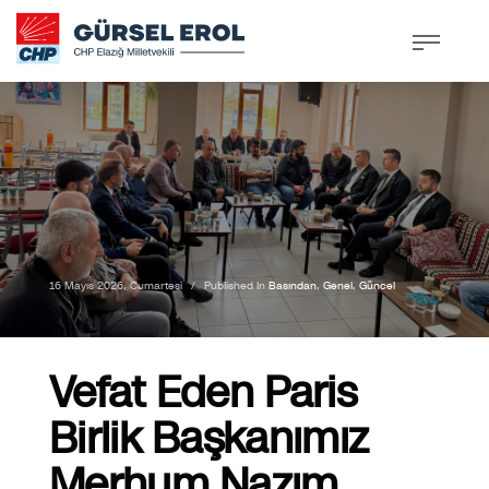
16 Mayıs 2026, Cumartesi
/
Published In
Basından
,
Genel
,
Güncel
Vefat Eden Paris
Birlik Başkanımız
Merhum Nazım