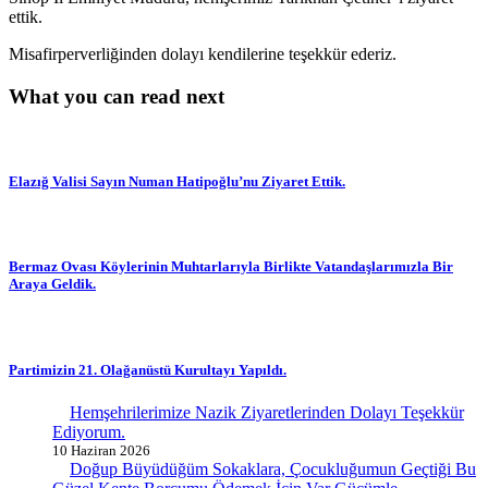
ettik.
Misafirperverliğinden dolayı kendilerine teşekkür ederiz.
What you can read next
Elazığ Valisi Sayın Numan Hatipoğlu’nu Ziyaret Ettik.
Bermaz Ovası Köylerinin Muhtarlarıyla Birlikte Vatandaşlarımızla Bir
Araya Geldik.
Partimizin 21. Olağanüstü Kurultayı Yapıldı.
Hemşehrilerimize Nazik Ziyaretlerinden Dolayı Teşekkür
Ediyorum.
10 Haziran 2026
Doğup Büyüdüğüm Sokaklara, Çocukluğumun Geçtiği Bu