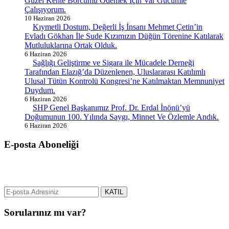
Güzel Kente Borcumu Ödemek İçin Var Gücümle
Çalışıyorum.
10 Haziran 2026
Kıymetli Dostum, Değerli İş İnsanı Mehmet Çetin’in
Evladı Gökhan İle Sude Kızımızın Düğün Törenine Katılarak
Mutluluklarına Ortak Olduk.
6 Haziran 2026
Sağlığı Geliştirme ve Sigara ile Mücadele Derneği
Tarafından Elazığ’da Düzenlenen, Uluslararası Katılımlı
Ulusal Tütün Kontrolü Kongresi’ne Katılmaktan Memnuniyet
Duydum.
6 Haziran 2026
SHP Genel Başkanımız Prof. Dr. Erdal İnönü’yü
Doğumunun 100. Yılında Saygı, Minnet Ve Özlemle Andık.
6 Haziran 2026
E-posta Aboneliği
gurselerol.com.tr üzerinden tüm gelişmeler hakkında bilgi almak için
e-posta adresinizi bizimle paylaşın.
KATIL
Sorularınız mı var?