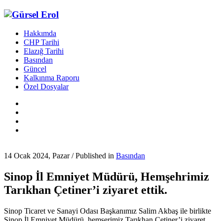
Hakkımda
CHP Tarihi
Elazığ Tarihi
Basından
Güncel
Kalkınma Raporu
Özel Dosyalar
14 Ocak 2024, Pazar
/
Published in
Basından
Sinop İl Emniyet Müdürü, Hemşehrimiz
Tarıkhan Çetiner’i ziyaret ettik.
Sinop Ticaret ve Sanayi Odası Başkanımız Salim Akbaş ile birlikte
Sinop İl Emniyet Müdürü, hemşerimiz Tarıkhan Çetiner’i ziyaret