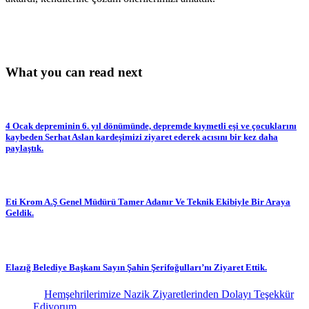
What you can read next
4 Ocak depreminin 6. yıl dönümünde, depremde kıymetli eşi ve çocuklarını
kaybeden Serhat Aslan kardeşimizi ziyaret ederek acısını bir kez daha
paylaştık.
Eti Krom A.Ş Genel Müdürü Tamer Adanır Ve Teknik Ekibiyle Bir Araya
Geldik.
Elazığ Belediye Başkanı Sayın Şahin Şerifoğulları’nı Ziyaret Ettik.
Hemşehrilerimize Nazik Ziyaretlerinden Dolayı Teşekkür
Ediyorum.