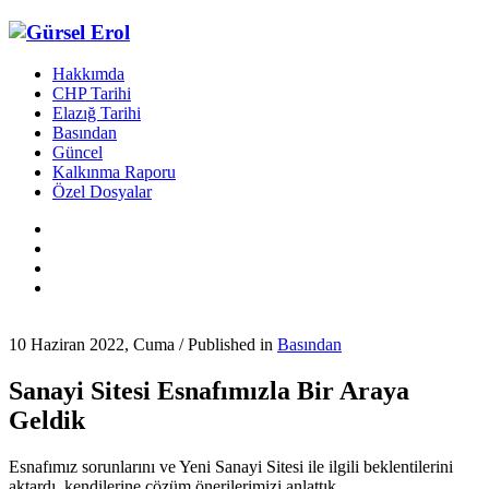
Hakkımda
CHP Tarihi
Elazığ Tarihi
Basından
Güncel
Kalkınma Raporu
Özel Dosyalar
10 Haziran 2022, Cuma
/
Published in
Basından
Sanayi Sitesi Esnafımızla Bir Araya
Geldik
Esnafımız sorunlarını ve Yeni Sanayi Sitesi ile ilgili beklentilerini
aktardı, kendilerine çözüm önerilerimizi anlattık.