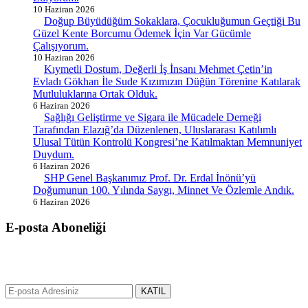
10 Haziran 2026
Doğup Büyüdüğüm Sokaklara, Çocukluğumun Geçtiği Bu
Güzel Kente Borcumu Ödemek İçin Var Gücümle
Çalışıyorum.
10 Haziran 2026
Kıymetli Dostum, Değerli İş İnsanı Mehmet Çetin’in
Evladı Gökhan İle Sude Kızımızın Düğün Törenine Katılarak
Mutluluklarına Ortak Olduk.
6 Haziran 2026
Sağlığı Geliştirme ve Sigara ile Mücadele Derneği
Tarafından Elazığ’da Düzenlenen, Uluslararası Katılımlı
Ulusal Tütün Kontrolü Kongresi’ne Katılmaktan Memnuniyet
Duydum.
6 Haziran 2026
SHP Genel Başkanımız Prof. Dr. Erdal İnönü’yü
Doğumunun 100. Yılında Saygı, Minnet Ve Özlemle Andık.
6 Haziran 2026
E-posta Aboneliği
gurselerol.com.tr üzerinden tüm gelişmeler hakkında bilgi almak için
e-posta adresinizi bizimle paylaşın.
KATIL