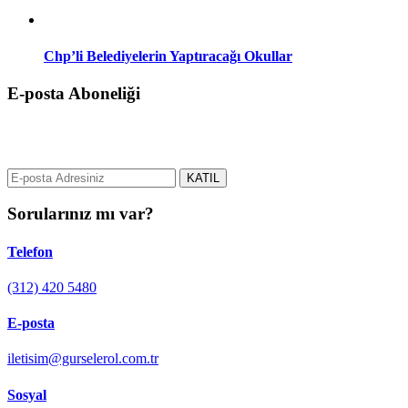
Chp’li Belediyelerin Yaptıracağı Okullar
E-posta Aboneliği
gurselerol.com.tr üzerinden tüm gelişmeler hakkında bilgi almak için
e-posta adresinizi bizimle paylaşın.
KATIL
Sorularınız mı var?
Telefon
(312) 420 5480
E-posta
iletisim@gurselerol.com.tr
Sosyal