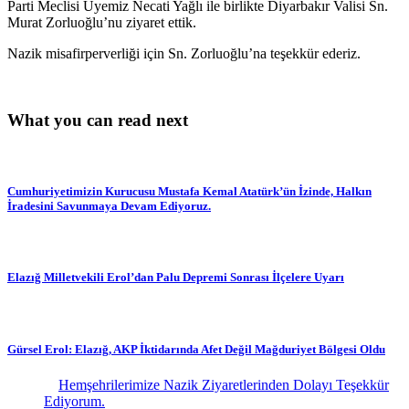
Parti Meclisi Üyemiz Necati Yağlı ile birlikte Diyarbakır Valisi Sn.
Murat Zorluoğlu’nu ziyaret ettik.
Nazik misafirperverliği için Sn. Zorluoğlu’na teşekkür ederiz.
What you can read next
Cumhuriyetimizin Kurucusu Mustafa Kemal Atatürk’ün İzinde, Halkın
İradesini Savunmaya Devam Ediyoruz.
Elazığ Milletvekili Erol’dan Palu Depremi Sonrası İlçelere Uyarı
Gürsel Erol: Elazığ, AKP İktidarında Afet Değil Mağduriyet Bölgesi Oldu
Hemşehrilerimize Nazik Ziyaretlerinden Dolayı Teşekkür
Ediyorum.