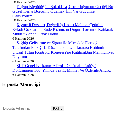
10 Haziran 2026
Doğup Büyüdüğüm Sokaklara, Çocukluğumun Geçtiği Bu
Güzel Kente Borcumu Ödemek İçin Var Gücümle
Çalışıyorum.
10 Haziran 2026
Kıymetli Dostum, Değerli İş İnsanı Mehmet Çetin’in
Evladı Gökhan İle Sude Kızımızın Düğün Törenine Katılarak
Mutluluklarına Ortak Olduk.
6 Haziran 2026
Sağlığı Geliştirme ve Sigara ile Mücadele Derneği
Tarafından Elazığ’da Düzenlenen, Uluslararası Katılımlı
Ulusal Tütün Kontrolü Kongresi’ne Katılmaktan Memnuniyet
Duydum.
6 Haziran 2026
SHP Genel Başkanımız Prof. Dr. Erdal İnönü’yü
Doğumunun 100. Yılında Saygı, Minnet Ve Özlemle Andık.
6 Haziran 2026
E-posta Aboneliği
gurselerol.com.tr üzerinden tüm gelişmeler hakkında bilgi almak için
e-posta adresinizi bizimle paylaşın.
KATIL