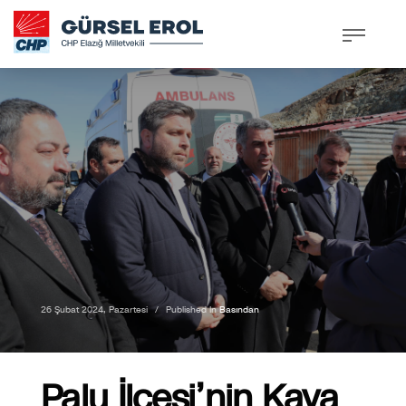
26 Şubat 2024, Pazartesi
/
Published In
Basından
Palu İlçesi’nin Kaya