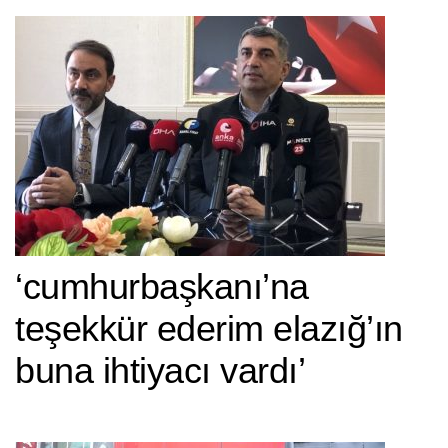
‘cumhurbaşkanı’na
teşekkür ederim elazığ’ın
buna i̇htiyacı vardı’