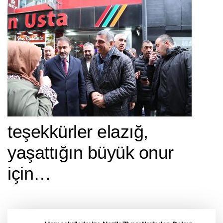
teşekkürler elazığ,
yaşattığın büyük onur
i̇çin…