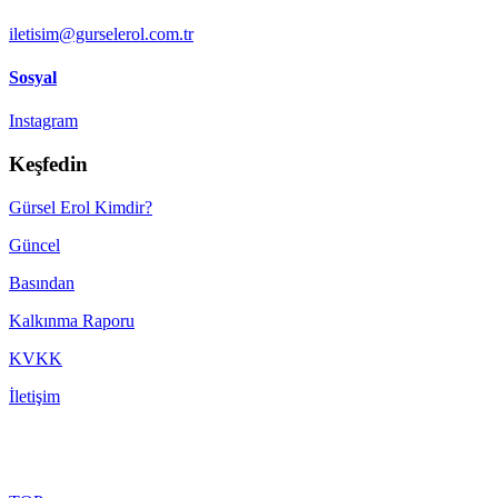
iletisim@gurselerol.com.tr
Sosyal
Instagram
Keşfedin
Gürsel Erol Kimdir?
Güncel
Basından
Kalkınma Raporu
KVKK
İletişim
Made with ♥ by
TBTCREATIVE
! © 2022 gurselerol.com.tr All rights reserved——