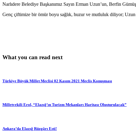
Narlıdere Belediye Başkanımız Sayın Erman Uzun’un, Berfin Gümüşbo
Genç çiftimize bir ömür boyu sağlık, huzur ve mutluluk diliyor; Uzun
What you can read next
Türkiye Büyük Millet Meclisi 02 Kasım 2021 Meclis Konuşması
Milletvekili Erol, “Elazığ’ın Turizm Mekanları Haritası Oluşturulacak”
Ankara’da Elazığ Rüzgârı Esti!