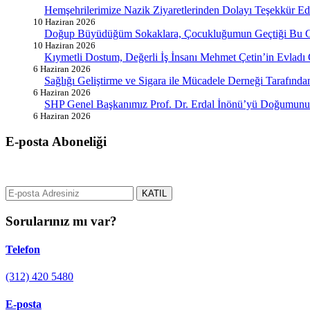
Hemşehrilerimize Nazik Ziyaretlerinden Dolayı Teşekkür E
10 Haziran 2026
Doğup Büyüdüğüm Sokaklara, Çocukluğumun Geçtiği Bu G
10 Haziran 2026
Kıymetli Dostum, Değerli İş İnsanı Mehmet Çetin’in Evladı
6 Haziran 2026
Sağlığı Geliştirme ve Sigara ile Mücadele Derneği Tarafın
6 Haziran 2026
SHP Genel Başkanımız Prof. Dr. Erdal İnönü’yü Doğumunun
6 Haziran 2026
E-posta Aboneliği
gurselerol.com.tr üzerinden tüm gelişmeler hakkında bilgi almak için e
KATIL
Sorularınız mı var?
Telefon
(312) 420 5480
E-posta