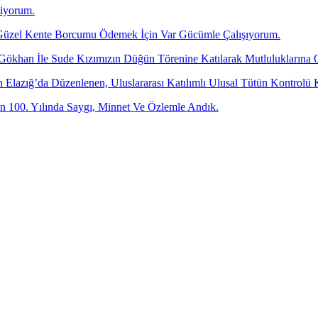
diyorum.
üzel Kente Borcumu Ödemek İçin Var Gücümle Çalışıyorum.
 Gökhan İle Sude Kızımızın Düğün Törenine Katılarak Mutluluklarına 
dan Elazığ’da Düzenlenen, Uluslararası Katılımlı Ulusal Tütün Kontr
 100. Yılında Saygı, Minnet Ve Özlemle Andık.
-posta adresinizi bizimle paylaşın.