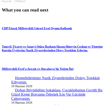
Kaynak : 24Haberi
What you can read next
CHP Elazığ Milletvekili Gürsel Erol Oyunu Kullandı
Tunceli Ticaret ve Sanayi Odası Başkanı Hasan Hüseyin Coşkun ve Yönetim
Kurulu Üyelerine Nazik Ziyaretlerinden Olayı Teşekkür Ederim.
Milletvekili Erol’a Arıcak ve Alacakaya’da Yoğun İlgi
Hemşehrilerimize Nazik Ziyaretlerinden Dolayı Teşekkür
Ediyorum.
10 Haziran 2026
Doğup Büyüdüğüm Sokaklara, Çocukluğumun Geçtiği Bu
Güzel Kente Borcumu Ödemek İçin Var Gücümle
Çalışıyorum.
10 Haziran 2026