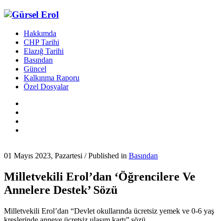
Hakkımda
CHP Tarihi
Elazığ Tarihi
Basından
Güncel
Kalkınma Raporu
Özel Dosyalar
01 Mayıs 2023, Pazartesi
/
Published in
Basından
Milletvekili Erol’dan ‘Öğrencilere Ve
Annelere Destek’ Sözü
Milletvekili Erol’dan “Devlet okullarında ücretsiz yemek ve 0-6 yaş
kreşlerinde anneye ücretsiz ulaşım kartı” sözü.