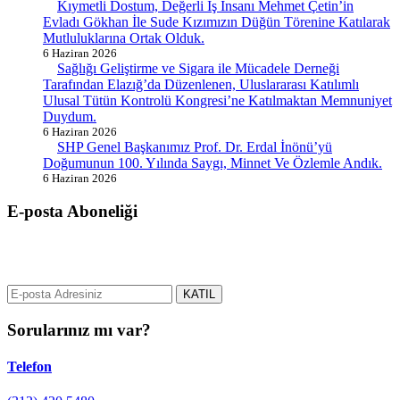
Kıymetli Dostum, Değerli İş İnsanı Mehmet Çetin’in
Evladı Gökhan İle Sude Kızımızın Düğün Törenine Katılarak
Mutluluklarına Ortak Olduk.
6 Haziran 2026
Sağlığı Geliştirme ve Sigara ile Mücadele Derneği
Tarafından Elazığ’da Düzenlenen, Uluslararası Katılımlı
Ulusal Tütün Kontrolü Kongresi’ne Katılmaktan Memnuniyet
Duydum.
6 Haziran 2026
SHP Genel Başkanımız Prof. Dr. Erdal İnönü’yü
Doğumunun 100. Yılında Saygı, Minnet Ve Özlemle Andık.
6 Haziran 2026
E-posta Aboneliği
gurselerol.com.tr üzerinden tüm gelişmeler hakkında bilgi almak için
e-posta adresinizi bizimle paylaşın.
KATIL
Sorularınız mı var?
Telefon