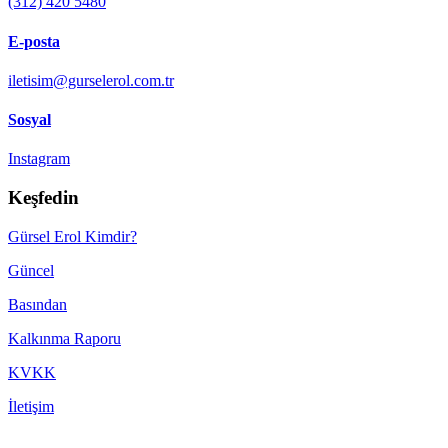
(312) 420 5480
E-posta
iletisim@gurselerol.com.tr
Sosyal
Instagram
Keşfedin
Gürsel Erol Kimdir?
Güncel
Basından
Kalkınma Raporu
KVKK
İletişim
Made with ♥ by
TBTCREATIVE
! © 2022 gurselerol.com.tr All rights reserved——