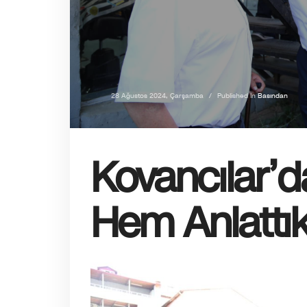
28 Ağustos 2024, Çarşamba
/
Published In
Basından
Kovancılar’d
Hem Anlattık