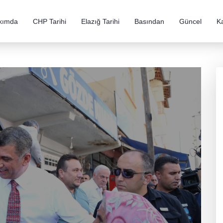
kımda
CHP Tarihi
Elazığ Tarihi
Basından
Güncel
K