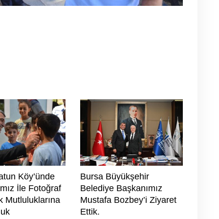
tun Köy’ünde
Bursa Büyükşehir
mız İle Fotoğraf
Belediye Başkanımız
k Mutluluklarına
Mustafa Bozbey’i Ziyaret
duk
Ettik.