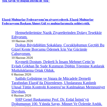
Yok Saydı Ve Bugün Dördü de Yok”
Elazığ Muhtarlar Federasyonu’nu ziyaret ederek, Elazığ Muhtarlar
Federasyonu Başkanı Ahmet Gül ve muhtarlarımızla sohbet ettik.
Hemşehrilerimize Nazik Ziyaretlerinden Dolayı Teşekkür
Ediyorum.
10 Haziran 2026
Doğup Büyüdüğüm Sokaklara, Çocukluğumun Geçtiği Bu
Güzel Kente Borcumu Ödemek İçin Var Gücümle
Çalışıyorum.
10 Haziran 2026
Kıymetli Dostum, Değerli İş İnsanı Mehmet Çetin’in
Evladı Gökhan İle Sude Kızımızın Düğün Törenine Katılarak
Mutluluklarına Ortak Olduk.
6 Haziran 2026
Sağlığı Geliştirme ve Sigara ile Mücadele Derneği
Tarafından Elazığ’da Düzenlenen, Uluslararası Katılımlı
Ulusal Tütün Kontrolü Kongresi’ne Katılmaktan Memnuniyet
Duydum.
6 Haziran 2026
SHP Genel Başkanımız Prof. Dr. Erdal İnönü’yü
Doğumunun 100. Yılında Saygı, Minnet Ve Özlemle Andık.