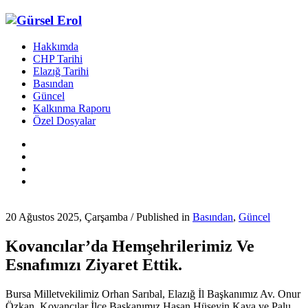
Hakkımda
CHP Tarihi
Elazığ Tarihi
Basından
Güncel
Kalkınma Raporu
Özel Dosyalar
20 Ağustos 2025, Çarşamba
/
Published in
Basından
,
Güncel
Kovancılar’da Hemşehrilerimiz Ve
Esnafımızı Ziyaret Ettik.
Bursa Milletvekilimiz Orhan Sarıbal, Elazığ İl Başkanımız Av. Onur
Özkan, Kovancılar İlçe Başkanımız Hasan Hüseyin Kaya ve Palu