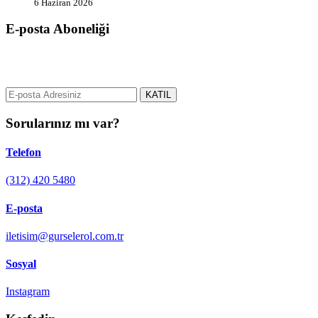
6 Haziran 2026
E-posta Aboneliği
gurselerol.com.tr üzerinden tüm gelişmeler hakkında bilgi almak için
e-posta adresinizi bizimle paylaşın.
KATIL
Sorularınız mı var?
Telefon
(312) 420 5480
E-posta
iletisim@gurselerol.com.tr
Sosyal
Instagram