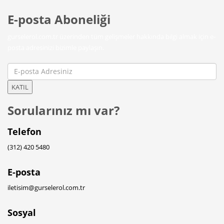
E-posta Aboneliği
gurselerol.com.tr üzerinden tüm gelişmeler hakkında bilgi almak için e-
posta adresinizi bizimle paylaşın.
KATIL
Sorularınız mı var?
Telefon
(312) 420 5480
E-posta
iletisim@gurselerol.com.tr
Sosyal