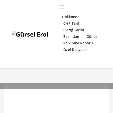
Hakkımda
CHP Tarihi
Elazığ Tarihi
Basından
Güncel
Kalkınma Raporu
Özel Dosyalar
26 ŞUBAT 2024, PAZARTESI
/
PUBLISHED IN
BASINDAN