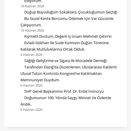
Ediyorum.
10 Haziran 2026
Doğup Büyüdüğüm Sokaklara, Çocukluğumun Geçtiği
Bu Güzel Kente Borcumu Ödemek İçin Var Gücümle
Çalışıyorum.
10 Haziran 2026
Kıymetli Dostum, Değerli İş İnsanı Mehmet Çetin’in
Evladı Gökhan İle Sude Kızımızın Düğün Törenine
Katılarak Mutluluklarına Ortak Olduk.
6 Haziran 2026
Sağlığı Geliştirme ve Sigara ile Mücadele Derneği
Tarafından Elazığ’da Düzenlenen, Uluslararası Katılımlı
Ulusal Tütün Kontrolü Kongresi’ne Katılmaktan
Memnuniyet Duydum.
6 Haziran 2026
SHP Genel Başkanımız Prof. Dr. Erdal İnönü’yü
Doğumunun 100. Yılında Saygı, Minnet Ve Özlemle
Andık.
6 Haziran 2026