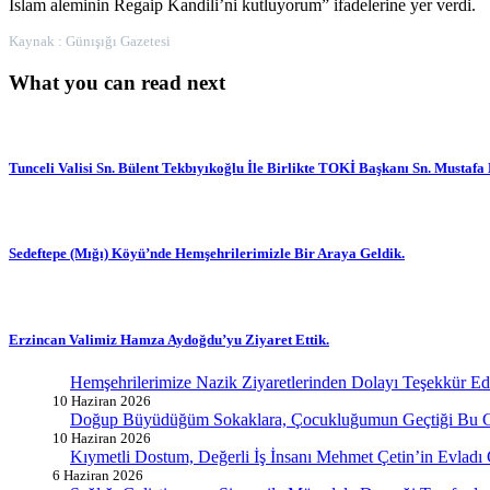
İslam aleminin Regaip Kandili’ni kutluyorum” ifadelerine yer verdi.
Kaynak : Günışığı Gazetesi
What you can read next
Tunceli Valisi Sn. Bülent Tekbıyıkoğlu İle Birlikte TOKİ Başkanı Sn. Mustafa
Sedeftepe (Mığı) Köyü’nde Hemşehrilerimizle Bir Araya Geldik.
Erzincan Valimiz Hamza Aydoğdu’yu Ziyaret Ettik.
Hemşehrilerimize Nazik Ziyaretlerinden Dolayı Teşekkür E
10 Haziran 2026
Doğup Büyüdüğüm Sokaklara, Çocukluğumun Geçtiği Bu G
10 Haziran 2026
Kıymetli Dostum, Değerli İş İnsanı Mehmet Çetin’in Evladı
6 Haziran 2026