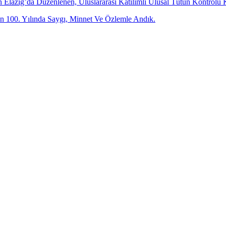
dan Elazığ’da Düzenlenen, Uluslararası Katılımlı Ulusal Tütün Kontr
 100. Yılında Saygı, Minnet Ve Özlemle Andık.
-posta adresinizi bizimle paylaşın.