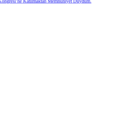
olü Kongresi’ne Katılmaktan Memnuniyet Duydum.