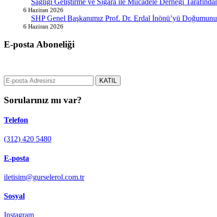
Sağlığı Geliştirme ve Sigara ile Mücadele Derneği Tarafın
6 Haziran 2026
SHP Genel Başkanımız Prof. Dr. Erdal İnönü’yü Doğumunun
6 Haziran 2026
E-posta Aboneliği
gurselerol.com.tr üzerinden tüm gelişmeler hakkında bilgi almak için e
KATIL
Sorularınız mı var?
Telefon
(312) 420 5480
E-posta
iletisim@gurselerol.com.tr
Sosyal
Instagram