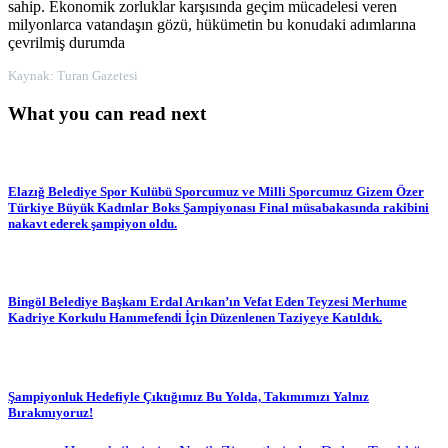
sahip. Ekonomik zorluklar karşısında geçim mücadelesi veren
milyonlarca vatandaşın gözü, hükümetin bu konudaki adımlarına
çevrilmiş durumda
Kaynak: Turan Gazetesi
What you can read next
Elazığ Belediye Spor Kulübü Sporcumuz ve Milli Sporcumuz Gizem Özer
Türkiye Büyük Kadınlar Boks Şampiyonası Final müsabakasında rakibini
nakavt ederek şampiyon oldu.
Bingöl Belediye Başkanı Erdal Arıkan’ın Vefat Eden Teyzesi Merhume
Kadriye Korkulu Hanımefendi İçin Düzenlenen Taziyeye Katıldık.
Şampiyonluk Hedefiyle Çıktığımız Bu Yolda, Takımımızı Yalnız
Bırakmıyoruz!