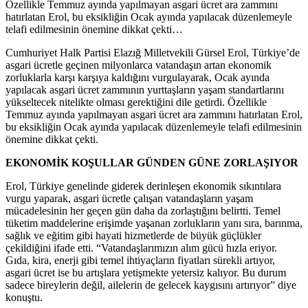
Özellikle Temmuz ayında yapılmayan asgari ücret ara zammını
hatırlatan Erol, bu eksikliğin Ocak ayında yapılacak düzenlemeyle
telafi edilmesinin önemine dikkat çekti…
Cumhuriyet Halk Partisi Elazığ Milletvekili Gürsel Erol, Türkiye’de
asgari ücretle geçinen milyonlarca vatandaşın artan ekonomik
zorluklarla karşı karşıya kaldığını vurgulayarak, Ocak ayında
yapılacak asgari ücret zammının yurttaşların yaşam standartlarını
yükseltecek nitelikte olması gerektiğini dile getirdi. Özellikle
Temmuz ayında yapılmayan asgari ücret ara zammını hatırlatan Erol,
bu eksikliğin Ocak ayında yapılacak düzenlemeyle telafi edilmesinin
önemine dikkat çekti.
EKONOMİK KOŞULLAR GÜNDEN GÜNE ZORLAŞIYOR
Erol, Türkiye genelinde giderek derinleşen ekonomik sıkıntılara
vurgu yaparak, asgari ücretle çalışan vatandaşların yaşam
mücadelesinin her geçen gün daha da zorlaştığını belirtti. Temel
tüketim maddelerine erişimde yaşanan zorlukların yanı sıra, barınma,
sağlık ve eğitim gibi hayati hizmetlerde de büyük güçlükler
çekildiğini ifade etti. “Vatandaşlarımızın alım gücü hızla eriyor.
Gıda, kira, enerji gibi temel ihtiyaçların fiyatları sürekli artıyor,
asgari ücret ise bu artışlara yetişmekte yetersiz kalıyor. Bu durum
sadece bireylerin değil, ailelerin de gelecek kaygısını artırıyor” diye
konuştu.