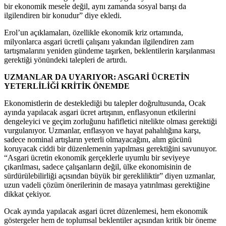
bir ekonomik mesele değil, aynı zamanda sosyal barışı da
ilgilendiren bir konudur” diye ekledi.
Erol’un açıklamaları, özellikle ekonomik kriz ortamında,
milyonlarca asgari ücretli çalışanı yakından ilgilendiren zam
tartışmalarını yeniden gündeme taşırken, beklentilerin karşılanması
gerektiği yönündeki talepleri de artırdı.
UZMANLAR DA UYARIYOR: ASGARİ ÜCRETİN
YETERLİLİĞİ KRİTİK ÖNEMDE
Ekonomistlerin de desteklediği bu talepler doğrultusunda, Ocak
ayında yapılacak asgari ücret artışının, enflasyonun etkilerini
dengeleyici ve geçim zorluğunu hafifletici nitelikte olması gerektiği
vurgulanıyor. Uzmanlar, enflasyon ve hayat pahalılığına karşı,
sadece nominal artışların yeterli olmayacağını, alım gücünü
koruyacak ciddi bir düzenlemenin yapılması gerektiğini savunuyor.
“Asgari ücretin ekonomik gerçeklerle uyumlu bir seviyeye
çıkarılması, sadece çalışanların değil, ülke ekonomisinin de
sürdürülebilirliği açısından büyük bir gerekliliktir” diyen uzmanlar,
uzun vadeli çözüm önerilerinin de masaya yatırılması gerektiğine
dikkat çekiyor.
Ocak ayında yapılacak asgari ücret düzenlemesi, hem ekonomik
göstergeler hem de toplumsal beklentiler açısından kritik bir öneme