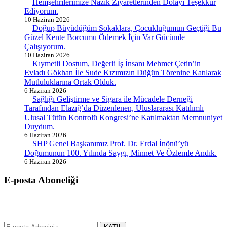
Hemşehrilerimize Nazik Ziyaretlerinden Dolayı Teşekkür
Ediyorum.
10 Haziran 2026
Doğup Büyüdüğüm Sokaklara, Çocukluğumun Geçtiği Bu
Güzel Kente Borcumu Ödemek İçin Var Gücümle
Çalışıyorum.
10 Haziran 2026
Kıymetli Dostum, Değerli İş İnsanı Mehmet Çetin’in
Evladı Gökhan İle Sude Kızımızın Düğün Törenine Katılarak
Mutluluklarına Ortak Olduk.
6 Haziran 2026
Sağlığı Geliştirme ve Sigara ile Mücadele Derneği
Tarafından Elazığ’da Düzenlenen, Uluslararası Katılımlı
Ulusal Tütün Kontrolü Kongresi’ne Katılmaktan Memnuniyet
Duydum.
6 Haziran 2026
SHP Genel Başkanımız Prof. Dr. Erdal İnönü’yü
Doğumunun 100. Yılında Saygı, Minnet Ve Özlemle Andık.
6 Haziran 2026
E-posta Aboneliği
gurselerol.com.tr üzerinden tüm gelişmeler hakkında bilgi almak için
e-posta adresinizi bizimle paylaşın.