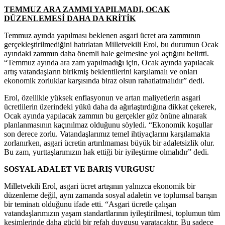
TEMMUZ ARA ZAMMI YAPILMADI, OCAK
DÜZENLEMESİ DAHA DA KRİTİK
Temmuz ayında yapılması beklenen asgari ücret ara zammının
gerçekleştirilmediğini hatırlatan Milletvekili Erol, bu durumun Ocak
ayındaki zammın daha önemli hale gelmesine yol açtığını belirtti.
“Temmuz ayında ara zam yapılmadığı için, Ocak ayında yapılacak
artış vatandaşların birikmiş beklentilerini karşılamalı ve onları
ekonomik zorluklar karşısında biraz olsun rahatlatmalıdır” dedi.
Erol, özellikle yüksek enflasyonun ve artan maliyetlerin asgari
ücretlilerin üzerindeki yükü daha da ağırlaştırdığına dikkat çekerek,
Ocak ayında yapılacak zammın bu gerçekler göz önüne alınarak
planlanmasının kaçınılmaz olduğunu söyledi. “Ekonomik koşullar
son derece zorlu. Vatandaşlarımız temel ihtiyaçlarını karşılamakta
zorlanırken, asgari ücretin artırılmaması büyük bir adaletsizlik olur.
Bu zam, yurttaşlarımızın hak ettiği bir iyileştirme olmalıdır” dedi.
SOSYAL ADALET VE BARIŞ VURGUSU
Milletvekili Erol, asgari ücret artışının yalnızca ekonomik bir
düzenleme değil, aynı zamanda sosyal adaletin ve toplumsal barışın
bir teminatı olduğunu ifade etti. “Asgari ücretle çalışan
vatandaşlarımızın yaşam standartlarının iyileştirilmesi, toplumun tüm
kesimlerinde daha güçlü bir refah duygusu yaratacaktır. Bu sadece