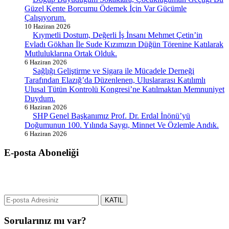
Güzel Kente Borcumu Ödemek İçin Var Gücümle
Çalışıyorum.
10 Haziran 2026
Kıymetli Dostum, Değerli İş İnsanı Mehmet Çetin’in
Evladı Gökhan İle Sude Kızımızın Düğün Törenine Katılarak
Mutluluklarına Ortak Olduk.
6 Haziran 2026
Sağlığı Geliştirme ve Sigara ile Mücadele Derneği
Tarafından Elazığ’da Düzenlenen, Uluslararası Katılımlı
Ulusal Tütün Kontrolü Kongresi’ne Katılmaktan Memnuniyet
Duydum.
6 Haziran 2026
SHP Genel Başkanımız Prof. Dr. Erdal İnönü’yü
Doğumunun 100. Yılında Saygı, Minnet Ve Özlemle Andık.
6 Haziran 2026
E-posta Aboneliği
gurselerol.com.tr üzerinden tüm gelişmeler hakkında bilgi almak için
e-posta adresinizi bizimle paylaşın.
KATIL
Sorularınız mı var?