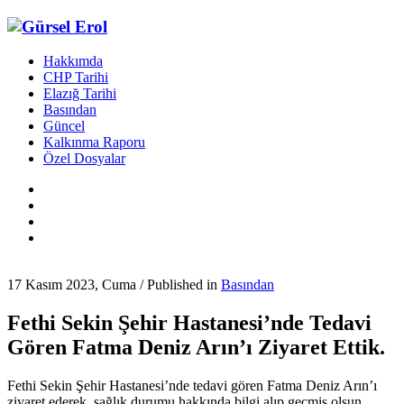
Hakkımda
CHP Tarihi
Elazığ Tarihi
Basından
Güncel
Kalkınma Raporu
Özel Dosyalar
17 Kasım 2023, Cuma
/
Published in
Basından
Fethi Sekin Şehir Hastanesi’nde Tedavi
Gören Fatma Deniz Arın’ı Ziyaret Ettik.
Fethi Sekin Şehir Hastanesi’nde tedavi gören Fatma Deniz Arın’ı
ziyaret ederek, sağlık durumu hakkında bilgi alıp geçmiş olsun