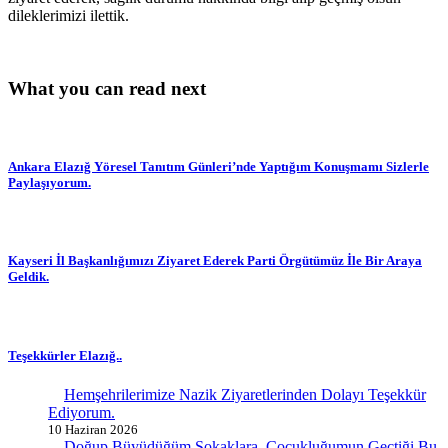
dileklerimizi ilettik.
What you can read next
Ankara Elazığ Yöresel Tanıtım Günleri’nde Yaptığım Konuşmamı Sizlerle
Paylaşıyorum.
Kayseri İl Başkanlığımızı Ziyaret Ederek Parti Örgütümüz İle Bir Araya
Geldik.
Teşekkürler Elazığ..
Hemşehrilerimize Nazik Ziyaretlerinden Dolayı Teşekkür
Ediyorum.
10 Haziran 2026
Doğup Büyüdüğüm Sokaklara, Çocukluğumun Geçtiği Bu