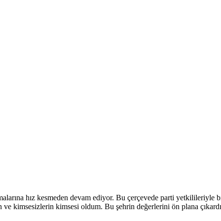
larına hız kesmeden devam ediyor. Bu çerçevede parti yetkilileriyle birl
nın ve kimsesizlerin kimsesi oldum. Bu şehrin değerlerini ön plana çıkard