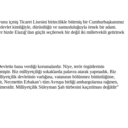
unu içmiş Ticaret Lisesini birincilikle bitirmiş bir Cumhurbaşkanımız
vlet kimliğiyle, dürüstlüğü ve namusluluğuyla örnek bir adam.
bizde Elazığ’dan güçlü seçilersek bir değil iki milletvekili getirirsek
evletin bana verdiği korumalardır. Niye, terör örgütlerinin
iştir. Biz milliyetçiliği sokaklarda palavra atarak yapmadık. Biz
iyetçilik devletinin varlığına, vatanının bölünmez bütünlüğüne,
cevit, Necmettin Erbakan’ı tüm Avrupa birliği ambargolarına rağmen,
esidir. Milliyetçilik Süleyman Şah türbesini kaçırılması değildir”