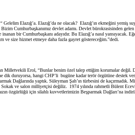
l,“ Gelelim Elazığ’a. Elazığ’da ne olacak? Elazığ’ın ekmeğini yemiş suy
Bizim Cumhurbaşkanımız devlet adamı. Devlet bürokrasisinden gelen de
e inanan bir Cumhurbaşkanı adayıdır. Bu Elazığ’a nasıl yansıyacak. Eğer 
ceğim ve size hizmet etmeye daha fazla gayret göstereceğim.”dedi.
an Milletvekili Erol, “Bunlar benim özel talep ettiğim korumalar değil. D
ine dik duruyorsa, hangi CHP’li bugüne kadar terör örgütüne destek verm
parmak Dağlarında yaptık. Süleyman Şah’ın türbesini de kaçırmadık. Mill
ir. Sokak ve salon milliyetçisi değiliz. 1974 yılında rahmetli Bülent E
n özgürlüğü için silahlı kuvvetlerimizin Beşparmak Dağları’na indirilm