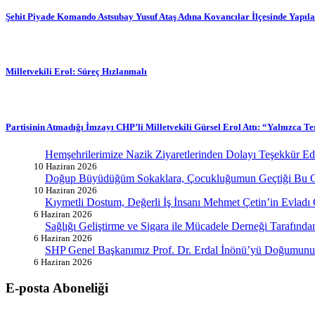
Şehit Piyade Komando Astsubay Yusuf Ataş Adına Kovancılar İlçesinde Yapılan
Milletvekili Erol: Süreç Hızlanmalı
Partisinin Atmadığı İmzayı CHP’li Milletvekili Gürsel Erol Attı: “Yalnızca
Hemşehrilerimize Nazik Ziyaretlerinden Dolayı Teşekkür E
10 Haziran 2026
Doğup Büyüdüğüm Sokaklara, Çocukluğumun Geçtiği Bu G
10 Haziran 2026
Kıymetli Dostum, Değerli İş İnsanı Mehmet Çetin’in Evladı
6 Haziran 2026
Sağlığı Geliştirme ve Sigara ile Mücadele Derneği Tarafın
6 Haziran 2026
SHP Genel Başkanımız Prof. Dr. Erdal İnönü’yü Doğumunun
6 Haziran 2026
E-posta Aboneliği