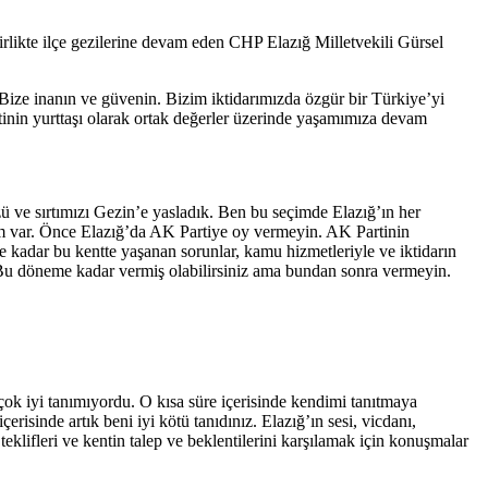
irlikte ilçe gezilerine devam eden CHP Elazığ Milletvekili Gürsel
 Bize inanın ve güvenin. Bizim iktidarımızda özgür bir Türkiye’yi
inin yurttaşı olarak ortak değerler üzerinde yaşamımıza devam
ü ve sırtımızı Gezin’e yasladık. Ben bu seçimde Elazığ’ın her
cam var. Önce Elazığ’da AK Partiye oy vermeyin. AK Partinin
ne kadar bu kentte yaşanan sorunlar, kamu hizmetleriyle ve iktidarın
n. Bu döneme kadar vermiş olabilirsiniz ama bundan sonra vermeyin.
 çok iyi tanımıyordu. O kısa süre içerisinde kendimi tanıtmaya
risinde artık beni iyi kötü tanıdınız. Elazığ’ın sesi, vicdanı,
eklifleri ve kentin talep ve beklentilerini karşılamak için konuşmalar