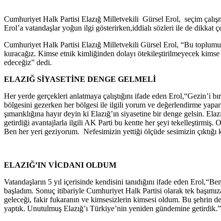
Cumhuriyet Halk Partisi Elazığ Milletvekili Gürsel Erol, seçim çalışm
Erol’a vatandaşlar yoğun ilgi gösterirken,iddialı sözleri ile de dikkat ç
Cumhuriyet Halk Partisi Elazığ Milletvekili Gürsel Erol, “Bu toplumu 
kuracağız. Kimse etnik kimliğinden dolayı ötekileştirilmeyecek kims
edeceğiz” dedi.
ELAZIĞ SİYASETİNE DENGE GELMELİ
Her yerde gerçekleri anlatmaya çalıştığını ifade eden Erol,“Gezin’i b
bölgesini gezerken her bölgesi ile ilgili yorum ve değerlendirme yap
şımarıklığına hayır deyin ki Elazığ’ın siyasetine bir denge gelsin. Ela
getirdiği avantajlarla ilgili AK Parti bu kentte her şeyi tekelleştir
Ben her yeri geziyorum. Nefesimizin yettiği ölçüde sesimizin çıktığı 
ELAZIĞ’IN VİCDANI OLDUM
Vatandaşların 5 yıl içerisinde kendisini tanıdığını ifade eden Erol,“B
başladım. Sonuç itibariyle Cumhuriyet Halk Partisi olarak tek başımıza s
geleceği, fakir fukaranın ve kimsesizlerin kimsesi oldum. Bu şehrin de
yaptık. Unutulmuş Elazığ’ı Türkiye’nin yeniden gündemine getirdik.”