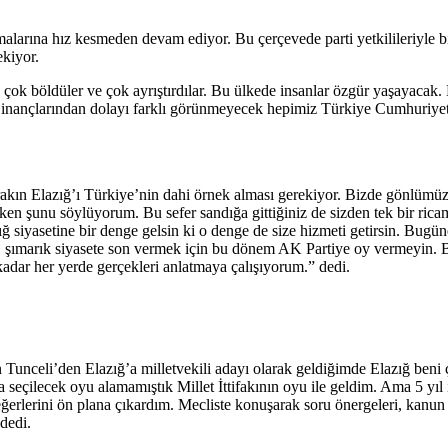
alarına hız kesmeden devam ediyor. Bu çerçevede parti yetkilileriyle b
ekiyor.
çok böldüler ve çok ayrıştırdılar. Bu ülkede insanlar özgür yaşayacak.
e inançlarından dolayı farklı görünmeyecek hepimiz Türkiye Cumhuriyet
ırakın Elazığ’ı Türkiye’nin dahi örnek alması gerekiyor. Bizde gönlümüz
arken şunu söylüyorum. Bu sefer sandığa gittiğiniz de sizden tek bir ri
zığ siyasetine bir denge gelsin ki o denge de size hizmeti getirsin. Bugü
miş. O şımarık siyasete son vermek için bu dönem AK Partiye oy vermeyi
kadar her yerde gerçekleri anlatmaya çalışıyorum.” dedi.
en Tunceli’den Elazığ’a milletvekili adayı olarak geldiğimde Elazığ beni
eçilecek oyu alamamıştık Millet İttifakının oyu ile geldim. Ama 5 yıl içe
ğerlerini ön plana çıkardım. Mecliste konuşarak soru önergeleri, kanun t
dedi.