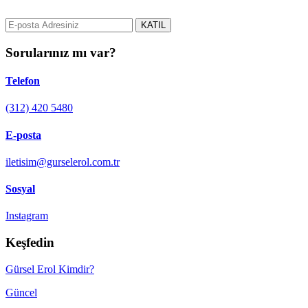
gurselerol.com.tr üzerinden tüm gelişmeler hakkında bilgi almak için e
KATIL
Sorularınız mı var?
Telefon
(312) 420 5480
E-posta
iletisim@gurselerol.com.tr
Sosyal
Instagram
Keşfedin
Gürsel Erol Kimdir?
Güncel