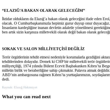
“ELAZIĞ’A BAKAN OLARAK GELECEĞİM”
İktidar oldukların da Elazığ’a bakan olarak geleceğini ifade eden Ero
olacak. O Cumhurbaşkanımızla hepimiz gurur duyup onur duyacağız. 
İnsanların kardeşliğine inanan devletin adaletle yönetilmesi gerektiğin
ben artık sizin karşınıza milletvekili olarak değil bakan olarak gele
SOKAK VE SALON MİLLİYETÇİSİ DEĞİLİZ
Terör örgütlerinin tehdit etmesi nedeniyle korumalarla gezdiğini aktar
tehditlerinden dolayıdır. Demek ki CHP bir milletvekili terör örgütler
milliyetçiliği, 1974 yılında Bülent Ecevit Başbakanken Kıbrıs’ta Beş
milletin birlik ve beraberliğine sahip çıkmaktır. Palavra atmak değild
ABD’nin ambargosuna rağmen Kıbrıs’ta yurttaşlarımızın, soydaşlarımızı
dedi.
Kaynak: Elazığ Hakimiyet
What you can read next