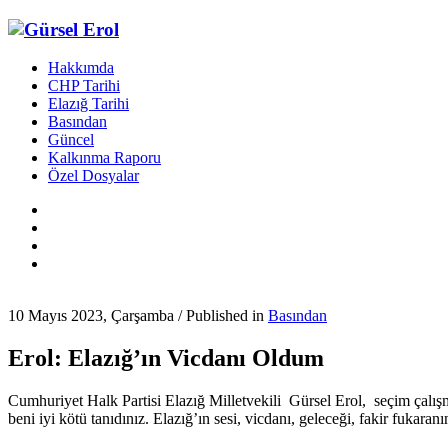
Hakkımda
CHP Tarihi
Elazığ Tarihi
Basından
Güncel
Kalkınma Raporu
Özel Dosyalar
10 Mayıs 2023, Çarşamba
/
Published in
Basından
Erol: Elazığ’ın Vicdanı Oldum
Cumhuriyet Halk Partisi Elazığ Milletvekili Gürsel Erol, seçim çalışma
beni iyi kötü tanıdınız. Elazığ’ın sesi, vicdanı, geleceği, fakir fukara