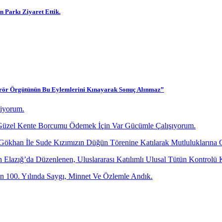
 Parkı Ziyaret Ettik.
 Terör Örgütünün Bu Eylemlerini Kınayarak Sonuç Alınmaz”
diyorum.
üzel Kente Borcumu Ödemek İçin Var Gücümle Çalışıyorum.
 Gökhan İle Sude Kızımızın Düğün Törenine Katılarak Mutluluklarına 
dan Elazığ’da Düzenlenen, Uluslararası Katılımlı Ulusal Tütün Kontr
 100. Yılında Saygı, Minnet Ve Özlemle Andık.