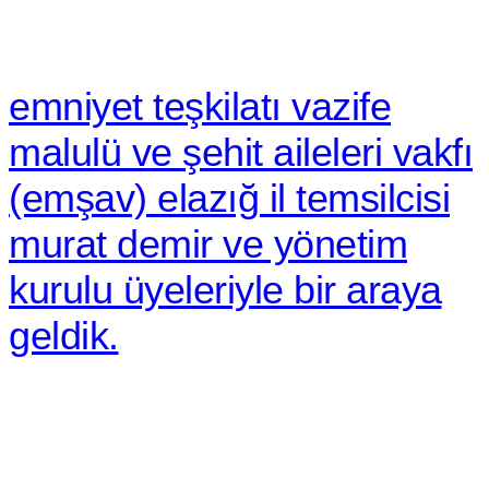
emniyet teşkilatı vazife
malulü ve şehit aileleri vakfı
(emşav) elazığ i̇l temsilcisi
murat demir ve yönetim
kurulu üyeleriyle bir araya
geldik.