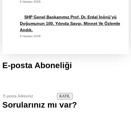
6 Haziran 2026
SHP Genel Başkanımız Prof. Dr. Erdal İnönü’yü
Doğumunun 100. Yılında Saygı, Minnet Ve Özlemle
Andık.
6 Haziran 2026
E-posta Aboneliği
gurselerol.com.tr üzerinden tüm gelişmeler hakkında bilgi almak
için e-posta adresinizi bizimle paylaşın.
KATIL
Sorularınız mı var?
Telefon