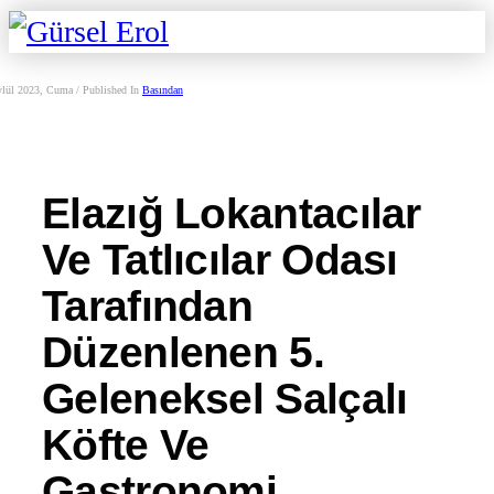
ylül 2023, Cuma
/
Published In
Basından
Elazığ Lokantacılar
Ve Tatlıcılar Odası
Tarafından
Düzenlenen 5.
Geleneksel Salçalı
Köfte Ve
Gastronomi