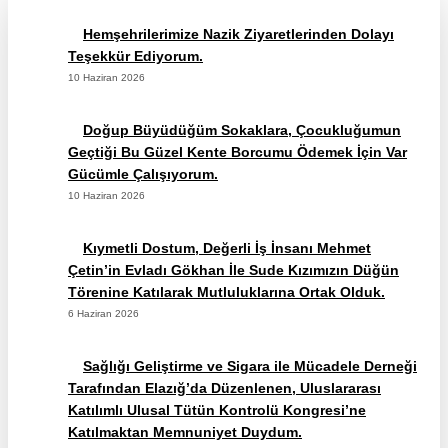
Hemşehrilerimize Nazik Ziyaretlerinden Dolayı
Teşekkür Ediyorum.
10 Haziran 2026
Doğup Büyüdüğüm Sokaklara, Çocukluğumun
Geçtiği Bu Güzel Kente Borcumu Ödemek İçin Var
Gücümle Çalışıyorum.
10 Haziran 2026
Kıymetli Dostum, Değerli İş İnsanı Mehmet
Çetin’in Evladı Gökhan İle Sude Kızımızın Düğün
Törenine Katılarak Mutluluklarına Ortak Olduk.
6 Haziran 2026
Sağlığı Geliştirme ve Sigara ile Mücadele Derneği
Tarafından Elazığ’da Düzenlenen, Uluslararası
Katılımlı Ulusal Tütün Kontrolü Kongresi’ne
Katılmaktan Memnuniyet Duydum.