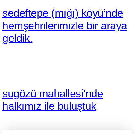
sedeftepe (mığı) köyü’nde
hemşehrilerimizle bir araya
geldik.
sugözü mahallesi’nde
halkımız i̇le buluştuk