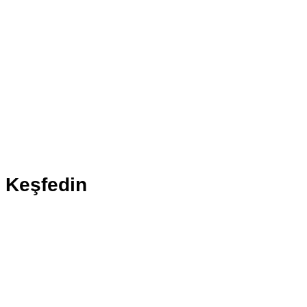
(312) 420 5480
E-posta
iletisim@gurselerol.com.tr
Sosyal
Instagram
Keşfedin
Gürsel Erol Kimdir?
Güncel
Basından
Kalkınma Raporu
KVKK