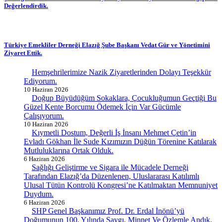
Değerlendirdik.
Türkiye Emekliler Derneği Elazığ Şube Başkanı Vedat Gür ve Yönetimini
Ziyaret Ettik.
Hemşehrilerimize Nazik Ziyaretlerinden Dolayı Teşekkür
Ediyorum.
10 Haziran 2026
Doğup Büyüdüğüm Sokaklara, Çocukluğumun Geçtiği Bu
Güzel Kente Borcumu Ödemek İçin Var Gücümle
Çalışıyorum.
10 Haziran 2026
Kıymetli Dostum, Değerli İş İnsanı Mehmet Çetin’in
Evladı Gökhan İle Sude Kızımızın Düğün Törenine Katılarak
Mutluluklarına Ortak Olduk.
6 Haziran 2026
Sağlığı Geliştirme ve Sigara ile Mücadele Derneği
Tarafından Elazığ’da Düzenlenen, Uluslararası Katılımlı
Ulusal Tütün Kontrolü Kongresi’ne Katılmaktan Memnuniyet
Duydum.
6 Haziran 2026
SHP Genel Başkanımız Prof. Dr. Erdal İnönü’yü
Doğumunun 100. Yılında Saygı, Minnet Ve Özlemle Andık.