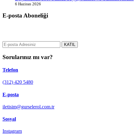
6 Haziran 2026
E-posta Aboneliği
gurselerol.com.tr üzerinden tüm gelişmeler hakkında bilgi almak için
e-posta adresinizi bizimle paylaşın.
KATIL
Sorularınız mı var?
Telefon
(312) 420 5480
E-posta
iletisim@gurselerol.com.tr
Sosyal
Instagram