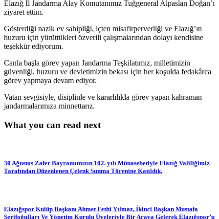
Elazığ İl Jandarma Alay Komutanımız Tuğgeneral Alpaslan Doğan’ı
ziyaret ettim.
Gösterdiği nazik ev sahipliği, içten misafirperverliği ve Elazığ’ın
huzuru için yürüttükleri özverili çalışmalarından dolayı kendisine
teşekkür ediyorum.
Canla başla görev yapan Jandarma Teşkilatımız, milletimizin
güvenliği, huzuru ve devletimizin bekası için her koşulda fedakârca
görev yapmaya devam ediyor.
Vatan sevgisiyle, disiplinle ve kararlılıkla görev yapan kahraman
jandarmalarımıza minnettarız.
What you can read next
30 Ağustos Zafer Bayramımızın 102. yılı Münasebetiyle Elazığ Valiliğimiz
Tarafından Düzenlenen Çelenk Sunma Törenine Katıldık.
Elazığspor Kulüp Başkanı Ahmet Fethi Yılmaz, İkinci Başkan Mustafa
Şerifoğulları Ve Yönetim Kurulu Üyeleriyle Bir Araya Gelerek Elazığspor’u