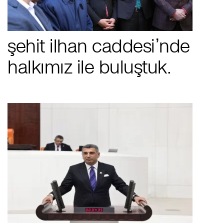
şehit i̇lhan caddesi’nde
halkımız i̇le buluştuk.