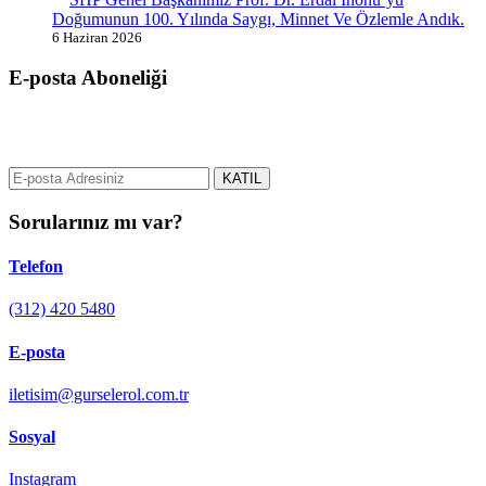
Doğumunun 100. Yılında Saygı, Minnet Ve Özlemle Andık.
6 Haziran 2026
E-posta Aboneliği
gurselerol.com.tr üzerinden tüm gelişmeler hakkında bilgi almak için
e-posta adresinizi bizimle paylaşın.
KATIL
Sorularınız mı var?
Telefon
(312) 420 5480
E-posta
iletisim@gurselerol.com.tr
Sosyal
Instagram