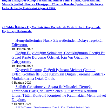
Bugün Elazığspor Kulüp Başkanımız Ahmet Fethi Yılmaz, Asbaşkanımız
Mustafa Şerifoğulları ve Elazığspor Yönetim Kurulu Üyeleri İle Bir Araya
Gelerek Kulüp Tesislerini Ziyaret Ettik.
20 Yıldır İktidara Oy Verdiniz Ama Bu Şehirde Ve de Sizlerin Hayatında
Hiçbir şey Değişmedi.
Hemşehrilerimize Nazik Ziyaretlerinden Dolayı Teşekkür
Ediyorum.
10 Haziran 2026
Doğup Büyüdüğüm Sokaklara, Çocukluğumun Geçtiği Bu
Güzel Kente Borcumu Ödemek İçin Var Gücümle
Çalışıyorum.
10 Haziran 2026
Kıymetli Dostum, Değerli İş İnsanı Mehmet Çetin’in
Evladı Gökhan İle Sude Kızımızın Düğün Törenine Katılarak
Mutluluklarına Ortak Olduk.
6 Haziran 2026
Sağlığı Geliştirme ve Sigara ile Mücadele Derneği
Tarafından Elazığ’da Düzenlenen, Uluslararası Katılımlı
Ulusal Tütün Kontrolü Kongresi’ne Katılmaktan Memnuniyet
Duydum.
6 Haziran 2026
SHP Genel Başkanımız Prof. Dr. Erdal İnönü’yü