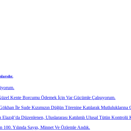
larıdır.
diyorum.
üzel Kente Borcumu Ödemek İçin Var Gücümle Çalışıyorum.
 Gökhan İle Sude Kızımızın Düğün Törenine Katılarak Mutluluklarına 
dan Elazığ’da Düzenlenen, Uluslararası Katılımlı Ulusal Tütün Kontr
 100. Yılında Saygı, Minnet Ve Özlemle Andık.