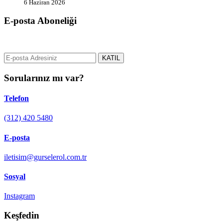
6 Haziran 2026
E-posta Aboneliği
gurselerol.com.tr üzerinden tüm gelişmeler hakkında bilgi almak için e
KATIL
Sorularınız mı var?
Telefon
(312) 420 5480
E-posta
iletisim@gurselerol.com.tr
Sosyal
Instagram
Keşfedin