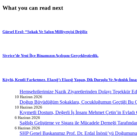
What you can read next
Gürsel Erol: “Sokak Ve Salon Milliyetçisi Değiliz
Sivrice’de Yeni İlçe Binamızın Açılışını Gerçekleştirdik.
Köylü, Kentli Farketmez. Elazığ’ı Elazığ Yapan, Dik Duruşlu Ve Aydınlık İnsan
Hemşehrilerimize Nazik Ziyaretlerinden Dolayı Teşekkür E
10 Haziran 2026
Doğup Büyüdüğüm Sokaklara, Çocukluğumun Geçtiği Bu G
10 Haziran 2026
Kıymetli Dostum, Değerli İş İnsanı Mehmet Çetin’in Evladı
6 Haziran 2026
Sağlığı Geliştirme ve Sigara ile Mücadele Derneği Tarafın
6 Haziran 2026
SHP Genel Başkanımız Prof. Dr. Erdal İnönü’yü Doğumunun