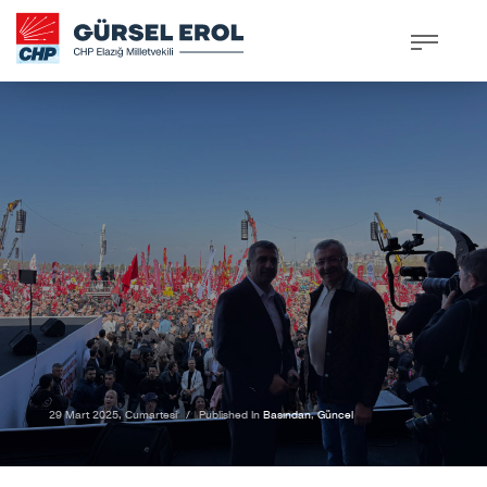
29 Mart 2025, Cumartesi
/
Published In
Basından
,
Güncel