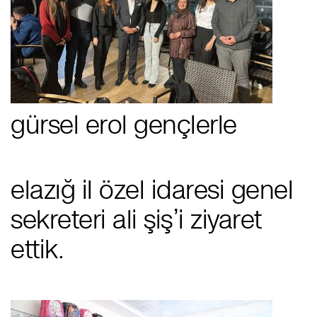
gürsel erol gençlerle
elazığ i̇l özel i̇daresi genel
sekreteri ali şiş’i ziyaret
ettik.