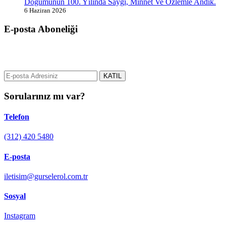
Doğumunun 100. Yılında Saygı, Minnet Ve Özlemle Andık.
6 Haziran 2026
E-posta Aboneliği
gurselerol.com.tr üzerinden tüm gelişmeler hakkında bilgi almak için
e-posta adresinizi bizimle paylaşın.
KATIL
Sorularınız mı var?
Telefon
(312) 420 5480
E-posta
iletisim@gurselerol.com.tr
Sosyal
Instagram