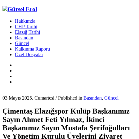
Hakkımda
CHP Tarihi
Elazığ Tarihi
Basından
Güncel
Kalkınma Raporu
Özel Dosyalar
03 Mayıs 2025, Cumartesi
/
Published in
Basından
,
Güncel
Çimentaş Elazığspor Kulüp Başkanımız
Sayın Ahmet Feti Yılmaz, İkinci
Başkanımız Sayın Mustafa Şerifoğulları
Ve Yönetim Kurulu Üyelerini Ziyaret