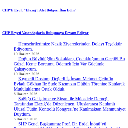
CHP’li Erol: “Elazığ’ı Afet Bölgesi İlan Edin”
CHP Heyeti Vatandaşlarla Buluşmaya Devam Ediyor
Hemşehrilerimize Nazik Ziyaretlerinden Dolayı Teşekkür
Ediyorum.
10 Haziran 2026
Doğup Büyüdüğüm Sokaklara, Çocukluğumun Geçtiği Bu
Güzel Kente Borcumu Ödemek İçin Var Gücümle
Çalışıyorum.
10 Haziran 2026
Kıymetli Dostum, Değerli İş İnsanı Mehmet Çetin’in
Evladı Gökhan İle Sude Kızımızın Düğün Törenine Katılarak
Mutluluklarına Ortak Olduk.
6 Haziran 2026
Sağlığı Geliştirme ve Sigara ile Mücadele Derneği
Tarafından Elazığ’da Düzenlenen, Uluslararası Katılımlı
Ulusal Tütün Kontrolü Kongresi’ne Katılmaktan Memnuniyet
Duydum.
6 Haziran 2026
SHP Genel Başkanımız Prof. Dr. Erdal İnönü’yü