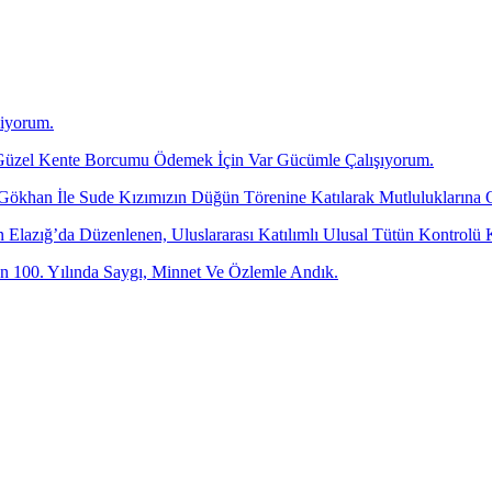
diyorum.
üzel Kente Borcumu Ödemek İçin Var Gücümle Çalışıyorum.
 Gökhan İle Sude Kızımızın Düğün Törenine Katılarak Mutluluklarına 
dan Elazığ’da Düzenlenen, Uluslararası Katılımlı Ulusal Tütün Kontr
 100. Yılında Saygı, Minnet Ve Özlemle Andık.
-posta adresinizi bizimle paylaşın.