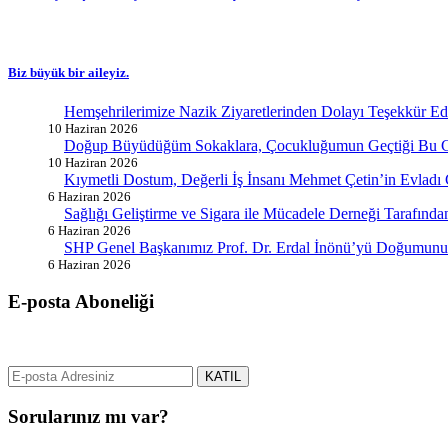
Biz büyük bir aileyiz.
Hemşehrilerimize Nazik Ziyaretlerinden Dolayı Teşekkür E
10 Haziran 2026
Doğup Büyüdüğüm Sokaklara, Çocukluğumun Geçtiği Bu G
10 Haziran 2026
Kıymetli Dostum, Değerli İş İnsanı Mehmet Çetin’in Evladı
6 Haziran 2026
Sağlığı Geliştirme ve Sigara ile Mücadele Derneği Tarafın
6 Haziran 2026
SHP Genel Başkanımız Prof. Dr. Erdal İnönü’yü Doğumunun
6 Haziran 2026
E-posta Aboneliği
gurselerol.com.tr üzerinden tüm gelişmeler hakkında bilgi almak için e
KATIL
Sorularınız mı var?