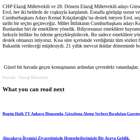
CHP Elazığ Milletvekili ve 28. Dönem Elazığ Milletvekili adayı Gürs
Erol, her iki beldede de coşkuyla karşılandı. Esnafla görüşüp sorun ve
Cumhurbaşkanı Adayı Kemal Kılıçdaroğlu’na destek isteyen Erol, seçilm
tarihi bir seçim geçireceğiz. Millet İttifakının Cumhurbaşkanı adayı 
Bunlardan biri de emeklilere yönelik. Biliyorsunuz emeklilere bayra
farkıyla birlikte bu ödeme gerçekleştirilecek. Bu sadece emeklilere y
destek olmanızı istiyoruz. Kısa süre içerisinde verdiğimiz tüm sözler
Bakanlık verileceği müjdesiydi. 21 yıllık mevcut iktidar döneminde b
Güzel bir havada geçen konuşmanın ardından çevredeki vatandaşlar, alkı
Kaynak : Elazığ Hakimiyet
What you can read next
Bugün Halk TV Ankara Binasında, Gözaltına Alınıp Serbest Bırakılan Gazetec
Alacakaya İlçemizi Ziyaretimizde Hemşehrilerimizle Bir Araya Geldik.