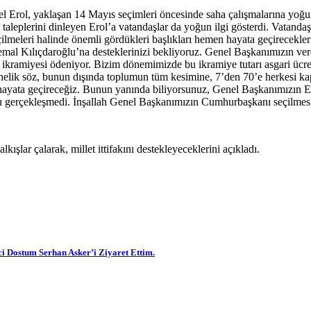
el Erol, yaklaşan 14 Mayıs seçimleri öncesinde saha çalışmalarına yoğ
 taleplerini dinleyen Erol’a vatandaşlar da yoğun ilgi gösterdi. Vatanda
eleri halinde önemli gördükleri başlıkları hemen hayata geçireceklerin
Kemal Kılıçdaroğlu’na desteklerinizi bekliyoruz. Genel Başkanımızın ve
m ikramiyesi ödeniyor. Bizim dönemimizde bu ikramiye tutarı asgari üc
önelik söz, bunun dışında toplumun tüm kesimine, 7’den 70’e herkesi kap
i hayata geçireceğiz. Bunun yanında biliyorsunuz, Genel Başkanımızın El
u gerçekleşmedi. İnşallah Genel Başkanımızın Cumhurbaşkanı seçilmesi h
şlar çalarak, millet ittifakını destekleyeceklerini açıkladı.
i Dostum Serhan Asker’i Ziyaret Ettim.