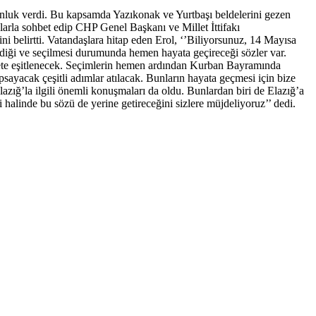
unluk verdi. Bu kapsamda Yazıkonak ve Yurtbaşı beldelerini gezen
şlarla sohbet edip CHP Genel Başkanı ve Millet İttifakı
i belirtti. Vatandaşlara hitap eden Erol, ‘’Biliyorsunuz, 14 Mayısa
rdiği ve seçilmesi durumunda hemen hayata geçireceği sözler var.
rete eşitlenecek. Seçimlerin hemen ardından Kurban Bayramında
sayacak çeşitli adımlar atılacak. Bunların hayata geçmesi için bize
azığ’la ilgili önemli konuşmaları da oldu. Bunlardan biri de Elazığ’a
alinde bu sözü de yerine getireceğini sizlere müjdeliyoruz’’ dedi.