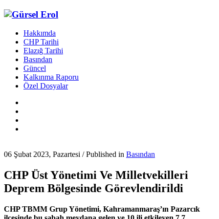
Hakkımda
CHP Tarihi
Elazığ Tarihi
Basından
Güncel
Kalkınma Raporu
Özel Dosyalar
06 Şubat 2023, Pazartesi
/
Published in
Basından
CHP Üst Yönetimi Ve Milletvekilleri
Deprem Bölgesinde Görevlendirildi
CHP TBMM Grup Yönetimi, Kahramanmaraş’ın Pazarcık
ilçesinde bu sabah meydana gelen ve 10 ili etkileyen 7,7