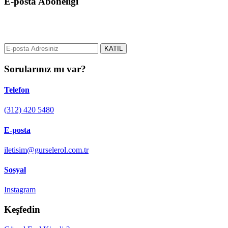
E-posta Aboneliği
gurselerol.com.tr üzerinden tüm gelişmeler hakkında bilgi almak için
e-posta adresinizi bizimle paylaşın.
KATIL
Sorularınız mı var?
Telefon
(312) 420 5480
E-posta
iletisim@gurselerol.com.tr
Sosyal
Instagram
Keşfedin