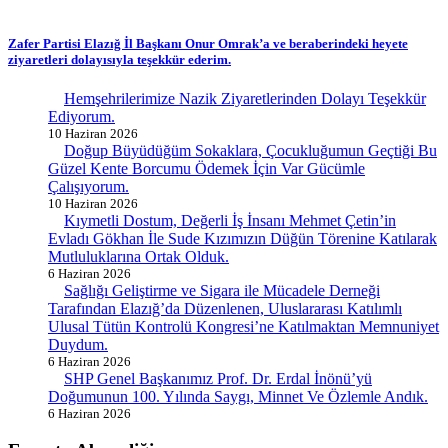
Zafer Partisi Elazığ İl Başkanı Onur Omrak’a ve beraberindeki heyete
ziyaretleri dolayısıyla teşekkür ederim.
Hemşehrilerimize Nazik Ziyaretlerinden Dolayı Teşekkür
Ediyorum.
10 Haziran 2026
Doğup Büyüdüğüm Sokaklara, Çocukluğumun Geçtiği Bu
Güzel Kente Borcumu Ödemek İçin Var Gücümle
Çalışıyorum.
10 Haziran 2026
Kıymetli Dostum, Değerli İş İnsanı Mehmet Çetin’in
Evladı Gökhan İle Sude Kızımızın Düğün Törenine Katılarak
Mutluluklarına Ortak Olduk.
6 Haziran 2026
Sağlığı Geliştirme ve Sigara ile Mücadele Derneği
Tarafından Elazığ’da Düzenlenen, Uluslararası Katılımlı
Ulusal Tütün Kontrolü Kongresi’ne Katılmaktan Memnuniyet
Duydum.
6 Haziran 2026
SHP Genel Başkanımız Prof. Dr. Erdal İnönü’yü
Doğumunun 100. Yılında Saygı, Minnet Ve Özlemle Andık.
6 Haziran 2026