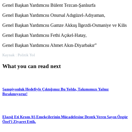
Genel Başkan Yardımcısı Bülent Tezcan-Şanlıurfa
Genel Başkan Yardımcısı Onursal Adıgüzel-Adıyaman,
Genel Başkan Yardımcısı Gamze Akkuş İlgezdi-Osmaniye ve Kilis
Genel Başkan Yardımcısı Fethi Açıkel-Hatay,
Genel Başkan Yardımcısı Ahmet Akın-Diyarbakır”
Kaynak : Politik Yol
What you can read next
Şampiyonluk Hedefiyle Çıktığımız Bu Yolda, Takımımızı Yalnız
Bırakmıyoruz!
Elazığ Eti Krom AŞ Emekçilerinin Mücadelesine Destek Veren Sayın Özgür
Özel’i Ziyaret Ettik.