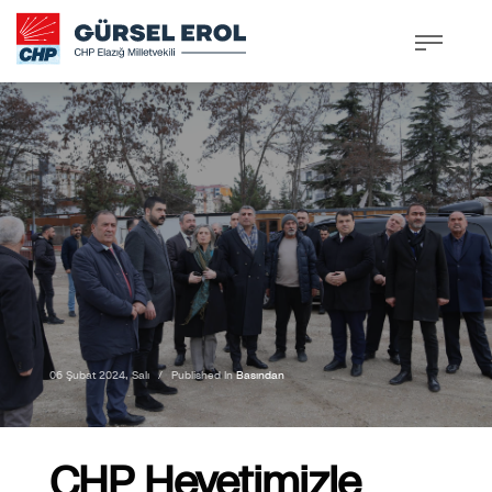
06 Şubat 2024, Salı
/
Published In
Basından
CHP Heyetimizle