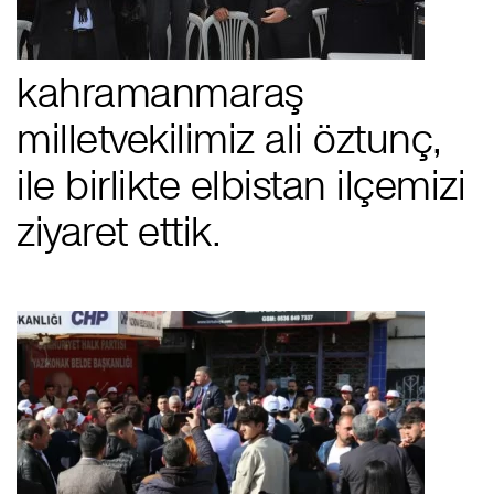
kahramanmaraş
milletvekilimiz ali öztunç,
i̇le birlikte elbistan i̇lçemizi
ziyaret ettik.