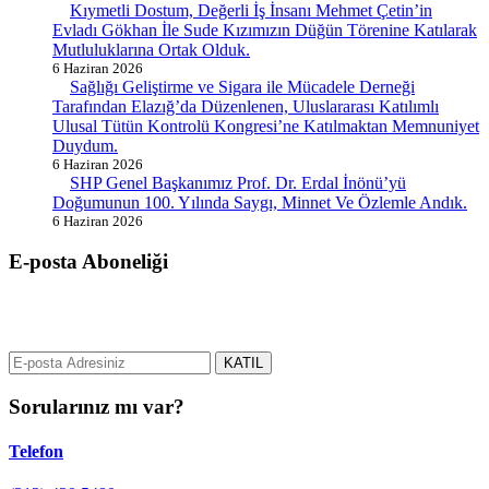
Kıymetli Dostum, Değerli İş İnsanı Mehmet Çetin’in
Evladı Gökhan İle Sude Kızımızın Düğün Törenine Katılarak
Mutluluklarına Ortak Olduk.
6 Haziran 2026
Sağlığı Geliştirme ve Sigara ile Mücadele Derneği
Tarafından Elazığ’da Düzenlenen, Uluslararası Katılımlı
Ulusal Tütün Kontrolü Kongresi’ne Katılmaktan Memnuniyet
Duydum.
6 Haziran 2026
SHP Genel Başkanımız Prof. Dr. Erdal İnönü’yü
Doğumunun 100. Yılında Saygı, Minnet Ve Özlemle Andık.
6 Haziran 2026
E-posta Aboneliği
gurselerol.com.tr üzerinden tüm gelişmeler hakkında bilgi almak için
e-posta adresinizi bizimle paylaşın.
KATIL
Sorularınız mı var?
Telefon