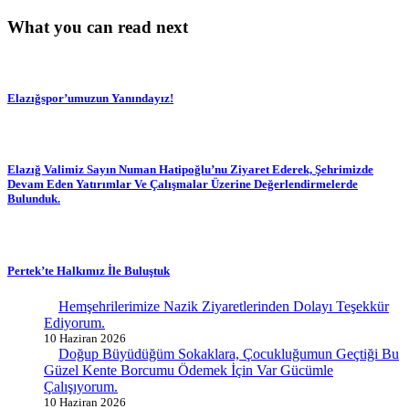
What you can read next
Elazığspor’umuzun Yanındayız!
Elazığ Valimiz Sayın Numan Hatipoğlu’nu Ziyaret Ederek, Şehrimizde
Devam Eden Yatırımlar Ve Çalışmalar Üzerine Değerlendirmelerde
Bulunduk.
Pertek’te Halkımız İle Buluştuk
Hemşehrilerimize Nazik Ziyaretlerinden Dolayı Teşekkür
Ediyorum.
10 Haziran 2026
Doğup Büyüdüğüm Sokaklara, Çocukluğumun Geçtiği Bu
Güzel Kente Borcumu Ödemek İçin Var Gücümle
Çalışıyorum.
10 Haziran 2026