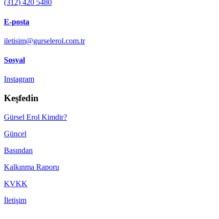
(312) 420 5480
E-posta
iletisim@gurselerol.com.tr
Sosyal
Instagram
Keşfedin
Gürsel Erol Kimdir?
Güncel
Basından
Kalkınma Raporu
KVKK
İletişim
Made with ♥ by
TBTCREATIVE
! © 2022 gurselerol.com.tr All rights reserved——