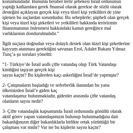
konumundadır. Bununla beraber terör şebekesi İsrail ordusunun
yaptığı katliamlara gerek finansal olarak gerekse de sözlü olarak
desteğini açıklayan gerçek kişi veya tüzel kişi yetkilileri de yine
işlenen bu suçlardan sorumludur. Bu sebeplerle; şüpheli olan gerçek
kişi veya tüzel kişi şirketleri ve yetkilileri hakkında terörizmin
finansmanının önlenmesi hakkındaki kanun gereğince mal
varlıklarının dondurulmalıdır.”
İlgili suçlara doğrudan veya dolaylı destek olan tüzel kişi şirketlerine
kayyum atanması gerektiğini savunan Erol, Adalet Bakanı Yılmaz
Tunç’a şu soruları yöneltti:
“1- Türkiye’de İsrail asıllı çifte vatandaş olup Türk Vatandaşı
kimliğini taşıyan gerçek kişi
sayısı kaçtır? Bu kişilerden kaçı askerliğini İsrail’de yapmıştır?
2- Çatışmaların başladığı ve seferberlik ilanından bu yana
ülkemizden İsrail’e giden kaç
vatandaşımız bulunmaktadır, gidenler arasında çifte vatandaş
olanların sayısı nedir?
3- Çifte vatandaşlık kapsamında İsrail ordusunda gönüllü olarak
aktif görev yapan vatandaşımızın bulunup bulunmadığına dair
bakanlığınızın diğer bakanlıklarla birlikte ortak yürüttüğü bir
çalışması var mıdır? Var ise bu kişilerin sayısı kaçtır?