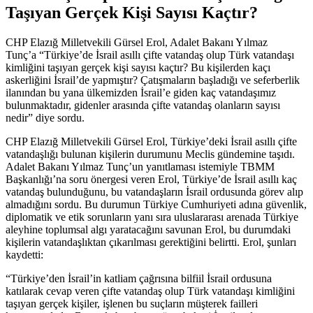
Taşıyan Gerçek Kişi Sayısı Kaçtır?
CHP Elazığ Milletvekili Gürsel Erol, Adalet Bakanı Yılmaz
Tunç’a “Türkiye’de İsrail asıllı çifte vatandaş olup Türk vatandaşı
kimliğini taşıyan gerçek kişi sayısı kaçtır? Bu kişilerden kaçı
askerliğini İsrail’de yapmıştır? Çatışmaların başladığı ve seferberlik
ilanından bu yana ülkemizden İsrail’e giden kaç vatandaşımız
bulunmaktadır, gidenler arasında çifte vatandaş olanların sayısı
nedir” diye sordu.
CHP Elazığ Milletvekili Gürsel Erol, Türkiye’deki İsrail asıllı çifte
vatandaşlığı bulunan kişilerin durumunu Meclis gündemine taşıdı.
Adalet Bakanı Yılmaz Tunç’un yanıtlaması istemiyle TBMM
Başkanlığı’na soru önergesi veren Erol, Türkiye’de İsrail asıllı kaç
vatandaş bulunduğunu, bu vatandaşların İsrail ordusunda görev alıp
almadığını sordu. Bu durumun Türkiye Cumhuriyeti adına güvenlik,
diplomatik ve etik sorunların yanı sıra uluslararası arenada Türkiye
aleyhine toplumsal algı yaratacağını savunan Erol, bu durumdaki
kişilerin vatandaşlıktan çıkarılması gerektiğini belirtti. Erol, şunları
kaydetti:
“Türkiye’den İsrail’in katliam çağrısına bilfiil İsrail ordusuna
katılarak cevap veren çifte vatandaş olup Türk vatandaşı kimliğini
taşıyan gerçek kişiler, işlenen bu suçların müşterek failleri