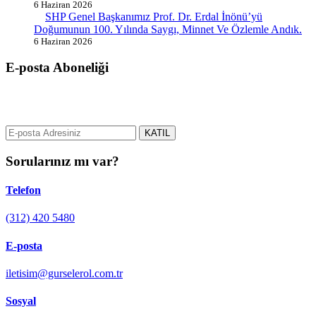
6 Haziran 2026
SHP Genel Başkanımız Prof. Dr. Erdal İnönü’yü
Doğumunun 100. Yılında Saygı, Minnet Ve Özlemle Andık.
6 Haziran 2026
E-posta Aboneliği
gurselerol.com.tr üzerinden tüm gelişmeler hakkında bilgi almak için
e-posta adresinizi bizimle paylaşın.
KATIL
Sorularınız mı var?
Telefon
(312) 420 5480
E-posta
iletisim@gurselerol.com.tr
Sosyal