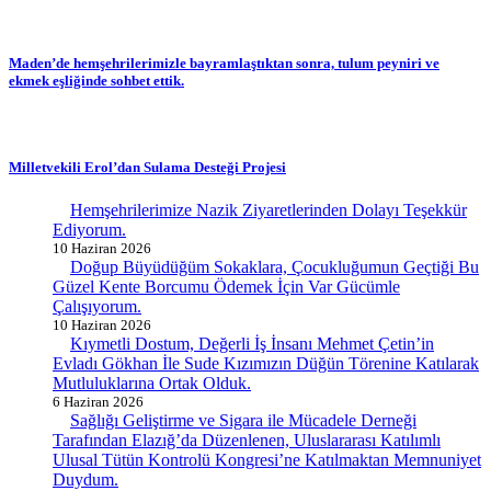
Maden’de hemşehrilerimizle bayramlaştıktan sonra, tulum peyniri ve
ekmek eşliğinde sohbet ettik.
Milletvekili Erol’dan Sulama Desteği Projesi
Hemşehrilerimize Nazik Ziyaretlerinden Dolayı Teşekkür
Ediyorum.
10 Haziran 2026
Doğup Büyüdüğüm Sokaklara, Çocukluğumun Geçtiği Bu
Güzel Kente Borcumu Ödemek İçin Var Gücümle
Çalışıyorum.
10 Haziran 2026
Kıymetli Dostum, Değerli İş İnsanı Mehmet Çetin’in
Evladı Gökhan İle Sude Kızımızın Düğün Törenine Katılarak
Mutluluklarına Ortak Olduk.
6 Haziran 2026
Sağlığı Geliştirme ve Sigara ile Mücadele Derneği
Tarafından Elazığ’da Düzenlenen, Uluslararası Katılımlı
Ulusal Tütün Kontrolü Kongresi’ne Katılmaktan Memnuniyet
Duydum.