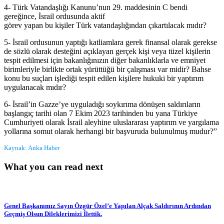
4- Türk Vatandaşlığı Kanunu’nun 29. maddesinin C bendi
gereğince, İsrail ordusunda aktif
görev yapan bu kişiler Türk vatandaşlığından çıkartılacak mıdır?
5- İsrail ordusunun yaptığı katliamlara gerek finansal olarak gerekse
de sözlü olarak desteğini açıklayan gerçek kişi veya tüzel kişilerin
tespit edilmesi için bakanlığınızın diğer bakanlıklarla ve emniyet
birimleriyle birlikte ortak yürüttüğü bir çalışması var midir? Bahse
konu bu suçları işlediği tespit edilen kişilere hukuki bir yaptırım
uygulanacak mıdır?
6- İsrail’in Gazze’ye uyguladığı soykırıma dönüşen saldırıların
başlangıç tarihi olan 7 Ekim 2023 tarihinden bu yana Türkiye
Cumhuriyeti olarak İsrail aleyhine uluslararası yaptırım ve yargılama
yollarına somut olarak herhangi bir başvuruda bulunulmuş mudur?”
Kaynak: Anka Haber
What you can read next
Genel Başkanımız Sayın Özgür Özel’e Yapılan Alçak Saldırının Ardından
Geçmiş Olsun Dileklerimizi İlettik.