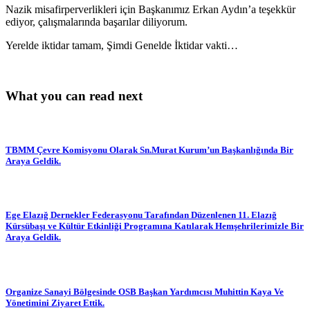
Nazik misafirperverlikleri için Başkanımız Erkan Aydın’a teşekkür
ediyor, çalışmalarında başarılar diliyorum.
Yerelde iktidar tamam, Şimdi Genelde İktidar vakti…
What you can read next
TBMM Çevre Komisyonu Olarak Sn.Murat Kurum’un Başkanlığında Bir
Araya Geldik.
Ege Elazığ Dernekler Federasyonu Tarafından Düzenlenen 11. Elazığ
Kürsübaşı ve Kültür Etkinliği Programına Katılarak Hemşehrilerimizle Bir
Araya Geldik.
Organize Sanayi Bölgesinde OSB Başkan Yardımcısı Muhittin Kaya Ve
Yönetimini Ziyaret Ettik.