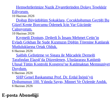
Hemşehrilerimize Nazik Ziyaretlerinden Dolayı Teşekkür
Ediyorum.
10 Haziran 2026
Doğup Büyüdüğüm Sokaklara, Çocukluğumun Geçtiği Bu
Güzel Kente Borcumu Ödemek İçin Var Gücümle
Çalışıyorum.
10 Haziran 2026
Kıymetli Dostum, Değerli İş İnsanı Mehmet Çetin’in
Evladı Gökhan İle Sude Kızımızın Düğün Törenine Katılarak
Mutluluklarına Ortak Olduk.
6 Haziran 2026
Sağlığı Geliştirme ve Sigara ile Mücadele Derneği
Tarafından Elazığ’da Düzenlenen, Uluslararası Katılımlı
Ulusal Tütün Kontrolü Kongresi’ne Katılmaktan Memnuniyet
Duydum.
6 Haziran 2026
SHP Genel Başkanımız Prof. Dr. Erdal İnönü’yü
Doğumunun 100. Yılında Saygı, Minnet Ve Özlemle Andık.
6 Haziran 2026
E-posta Aboneliği
gurselerol.com.tr üzerinden tüm gelişmeler hakkında bilgi almak için
e-posta adresinizi bizimle paylaşın.