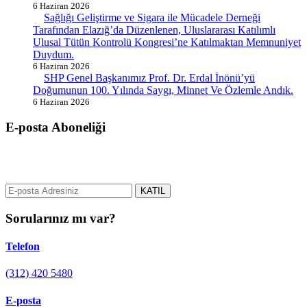
6 Haziran 2026
Sağlığı Geliştirme ve Sigara ile Mücadele Derneği
Tarafından Elazığ’da Düzenlenen, Uluslararası Katılımlı
Ulusal Tütün Kontrolü Kongresi’ne Katılmaktan Memnuniyet
Duydum.
6 Haziran 2026
SHP Genel Başkanımız Prof. Dr. Erdal İnönü’yü
Doğumunun 100. Yılında Saygı, Minnet Ve Özlemle Andık.
6 Haziran 2026
E-posta Aboneliği
gurselerol.com.tr üzerinden tüm gelişmeler hakkında bilgi almak için
e-posta adresinizi bizimle paylaşın.
KATIL
Sorularınız mı var?
Telefon
(312) 420 5480
E-posta