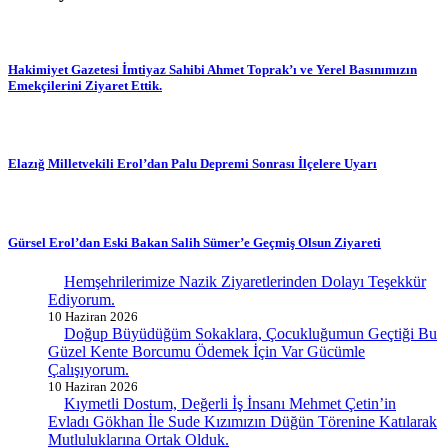
Hakimiyet Gazetesi İmtiyaz Sahibi Ahmet Toprak’ı ve Yerel Basınımızın
Emekçilerini Ziyaret Ettik.
Elazığ Milletvekili Erol’dan Palu Depremi Sonrası İlçelere Uyarı
Gürsel Erol’dan Eski Bakan Salih Sümer’e Geçmiş Olsun Ziyareti
Hemşehrilerimize Nazik Ziyaretlerinden Dolayı Teşekkür
Ediyorum.
10 Haziran 2026
Doğup Büyüdüğüm Sokaklara, Çocukluğumun Geçtiği Bu
Güzel Kente Borcumu Ödemek İçin Var Gücümle
Çalışıyorum.
10 Haziran 2026
Kıymetli Dostum, Değerli İş İnsanı Mehmet Çetin’in
Evladı Gökhan İle Sude Kızımızın Düğün Törenine Katılarak
Mutluluklarına Ortak Olduk.