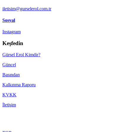
iletisim@gurselerol.com.tr
Sosyal
Instagram
Keşfedin
Gürsel Erol Kimdir?
Güncel
Basından
Kalkınma Raporu
KVKK
İletişim
Made with ♥ by
TBTCREATIVE
! © 2022 gurselerol.com.tr All rights reserved——
Kullanıcı Sözleşmesi
·
Yasal Çekince