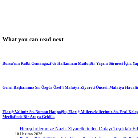
What you can read next
Bursa’nın Kalbi Osmangazi’de Halkımızın Mutlu Bir Yaşam Sürmesi İçin, Yap
Genel Başkanımız Sn. Özgür Özel’i Malatya Ziyareti Öncesi, Malatya Havalima
Elazığ Valimiz Sn. Numan Hatipoğlu, Elazığ Milletvekillerimiz Sn. Erol Keleş,
Meclisi’nde Bir Araya Geldik.
Hemşehrilerimize Nazik Ziyaretlerinden Dolayı Teşekkür E
10 Haziran 2026