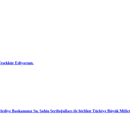
 Teşekkür Ediyorum.
lediye Başkanımız Sn. Şahin Şerifoğulları ile birlikte Türkiye Büyük Millet