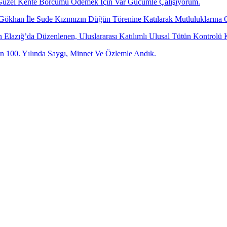
üzel Kente Borcumu Ödemek İçin Var Gücümle Çalışıyorum.
 Gökhan İle Sude Kızımızın Düğün Törenine Katılarak Mutluluklarına 
dan Elazığ’da Düzenlenen, Uluslararası Katılımlı Ulusal Tütün Kontr
 100. Yılında Saygı, Minnet Ve Özlemle Andık.
-posta adresinizi bizimle paylaşın.