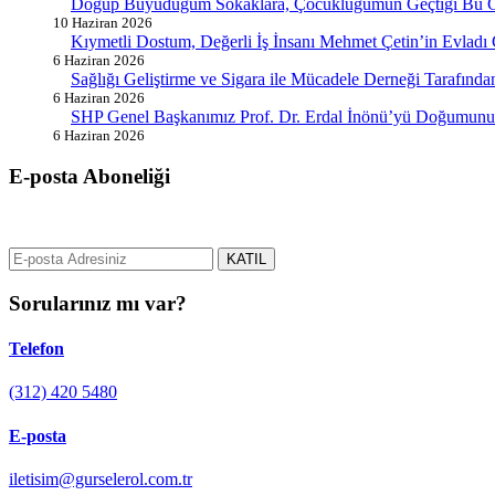
Doğup Büyüdüğüm Sokaklara, Çocukluğumun Geçtiği Bu G
10 Haziran 2026
Kıymetli Dostum, Değerli İş İnsanı Mehmet Çetin’in Evladı
6 Haziran 2026
Sağlığı Geliştirme ve Sigara ile Mücadele Derneği Tarafın
6 Haziran 2026
SHP Genel Başkanımız Prof. Dr. Erdal İnönü’yü Doğumunun
6 Haziran 2026
E-posta Aboneliği
gurselerol.com.tr üzerinden tüm gelişmeler hakkında bilgi almak için e
KATIL
Sorularınız mı var?
Telefon
(312) 420 5480
E-posta
iletisim@gurselerol.com.tr