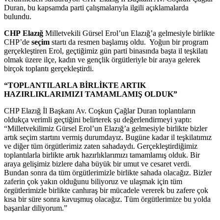
Duran, bu kapsamda parti çalışmalarıyla ilgili açıklamalarda
bulundu.
CHP
Elazığ
Milletvekili Gürsel Erol’un Elazığ’a gelmesiyle birlikte
CHP’de
seçim
startı da resmen başlamış oldu. Yoğun bir program
gerçekleştiren Erol, geçtiğimiz gün parti binasında başta il teşkilatı
olmak üzere ilçe, kadın ve gençlik örgütleriyle bir araya gelerek
birçok toplantı gerçekleştirdi.
“TOPLANTILARLA BİRLİKTE ARTIK
HAZIRLIKLARIMIZI TAMAMLAMIŞ OLDUK”
CHP Elazığ İl Başkanı Av. Coşkun Çağlar Duran toplantıların
oldukça verimli geçtiğini belirterek şu değerlendirmeyi yaptı:
“Milletvekilimiz Gürsel Erol’un Elazığ’a gelmesiyle birlikte bizler
artık seçim startını vermiş durumdayız. Bugüne kadar il teşkilatımız
ve diğer tüm örgütlerimiz zaten sahadaydı. Gerçekleştirdiğimiz
toplantılarla birlikte artık hazırlıklarımızı tamamlamış olduk. Bir
araya gelişimiz bizlere daha büyük bir umut ve cesaret verdi.
Bundan sonra da tüm örgütlerimizle birlikte sahada olacağız. Bizler
zaferin çok yakın olduğunu biliyoruz ve ulaşmak için tüm
örgütlerimizle birlikte canhıraş bir mücadele vererek bu zafere çok
kısa bir süre sonra kavuşmuş olacağız. Tüm örgütlerimize bu yolda
başarılar diliyorum.”