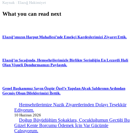
Kaynak : Elazığ Hakimiyet
What you can read next
Elazığ’ımızın Harput Mahallesi’nde Emekçi Kardeşlerimizi Ziyaret Ettik.
Elazığ’ın Sıcağında, Hemşehrilerimizle Birlikte Serinliğin En Lezzetli Hali
Olan Vişneli Dondurmamızı Paylaştık.
Genel Başkanımız Sayın Özgür Özel’e Yapılan Alçak Saldırının Ardından
Geçmiş Olsun Dileklerimizi İlettik.
Hemşehrilerimize Nazik Ziyaretlerinden Dolayı Teşekkür
Ediyorum.
10 Haziran 2026
Doğup Büyüdüğüm Sokaklara, Çocukluğumun Geçtiği Bu
Güzel Kente Borcumu Ödemek İçin Var Gücümle
Çalışıyorum.