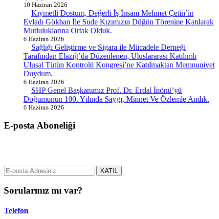
10 Haziran 2026
Kıymetli Dostum, Değerli İş İnsanı Mehmet Çetin’in
Evladı Gökhan İle Sude Kızımızın Düğün Törenine Katılarak
Mutluluklarına Ortak Olduk.
6 Haziran 2026
Sağlığı Geliştirme ve Sigara ile Mücadele Derneği
Tarafından Elazığ’da Düzenlenen, Uluslararası Katılımlı
Ulusal Tütün Kontrolü Kongresi’ne Katılmaktan Memnuniyet
Duydum.
6 Haziran 2026
SHP Genel Başkanımız Prof. Dr. Erdal İnönü’yü
Doğumunun 100. Yılında Saygı, Minnet Ve Özlemle Andık.
6 Haziran 2026
E-posta Aboneliği
gurselerol.com.tr üzerinden tüm gelişmeler hakkında bilgi almak için
e-posta adresinizi bizimle paylaşın.
KATIL
Sorularınız mı var?
Telefon