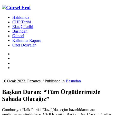
Hakkımda
CHP Tarihi
Elazığ Tarihi
Basından
Güncel
Kalkınma Raporu
Özel Dosyalar
16 Ocak 2023, Pazartesi
/
Published in
Basından
Başkan Duran: “Tüm Örgütlerimizle
Sahada Olacağız”
Cumhuriyet Halk Partisi Elazığ’da seçim hazırlıklarını ara
verdirmeden sürdürüyor. CHP Elazığ İl Başkanı Av. Coşkun Çağlar