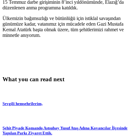
15 Temmuz darbe girişiminin 8’inci yıldönümünde, Elazığ’da
düzenlenen anma programına katıldık.
Ülkemizin bağımsızlığı ve bütünlüğü için istiklal savaşından
günümüze kadar, vatanımız için mücadele eden Gazi Mustafa
Kemal Atatürk başta olmak üzere, tüm şehitlerimizi rahmet ve
minnetle anıyorum.
What you can read next
Sevgili hemşehrilerim,
Şehit Piyade Komando Astsubay Yusuf Ataş Adına Kovancılar İlçesinde
Yapılan Parkı Ziyaret Ettik.