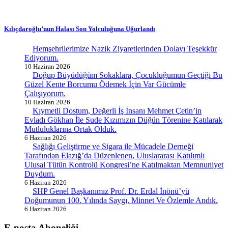
Kılıçdaroğlu’nun Halası Son Yolculuğuna Uğurlandı
Hemşehrilerimize Nazik Ziyaretlerinden Dolayı Teşekkür
Ediyorum.
10 Haziran 2026
Doğup Büyüdüğüm Sokaklara, Çocukluğumun Geçtiği Bu
Güzel Kente Borcumu Ödemek İçin Var Gücümle
Çalışıyorum.
10 Haziran 2026
Kıymetli Dostum, Değerli İş İnsanı Mehmet Çetin’in
Evladı Gökhan İle Sude Kızımızın Düğün Törenine Katılarak
Mutluluklarına Ortak Olduk.
6 Haziran 2026
Sağlığı Geliştirme ve Sigara ile Mücadele Derneği
Tarafından Elazığ’da Düzenlenen, Uluslararası Katılımlı
Ulusal Tütün Kontrolü Kongresi’ne Katılmaktan Memnuniyet
Duydum.
6 Haziran 2026
SHP Genel Başkanımız Prof. Dr. Erdal İnönü’yü
Doğumunun 100. Yılında Saygı, Minnet Ve Özlemle Andık.
6 Haziran 2026
E-posta Aboneliği