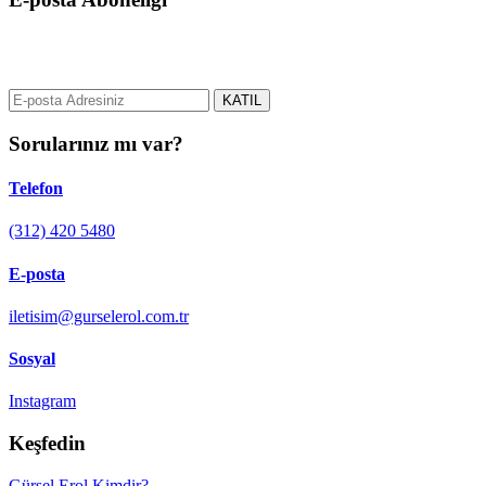
gurselerol.com.tr üzerinden tüm gelişmeler hakkında bilgi almak için
e-posta adresinizi bizimle paylaşın.
KATIL
Sorularınız mı var?
Telefon
(312) 420 5480
E-posta
iletisim@gurselerol.com.tr
Sosyal
Instagram
Keşfedin
Gürsel Erol Kimdir?